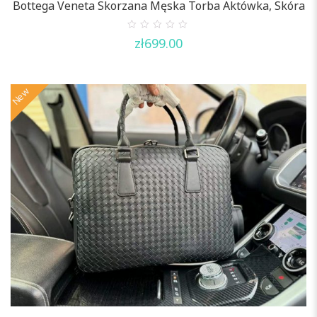
Bottega Veneta Skorzana Męska Torba Aktówka, Skóra
0
zł
699.00
out
of
5
New