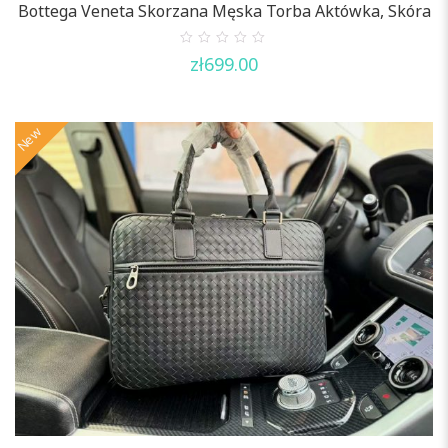
Bottega Veneta Skorzana Męska Torba Aktówka, Skóra
0
zł
699.00
out
of
5
New