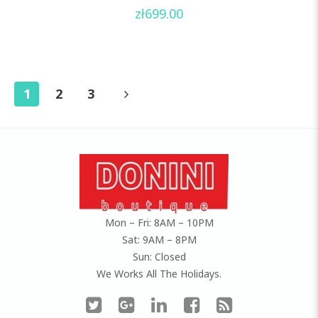
0
zł
699.00
out
of
5
1
2
3
Mon – Fri: 8AM – 10PM
Sat: 9AM – 8PM
Sun: Closed
We Works All The Holidays.