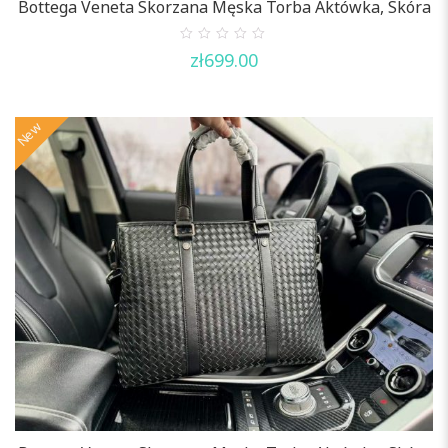
Bottega Veneta Skorzana Męska Torba Aktówka, Skóra
0
zł
699.00
out
of
5
New