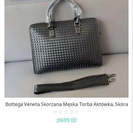
Bottega Veneta Skorzana Męska Torba Aktówka, Skóra
0
zł
699.00
out
of
5