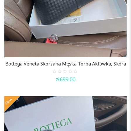
Bottega Veneta Skorzana Męska Torba Aktówka, Skóra
0
zł
699.00
out
of
5
New