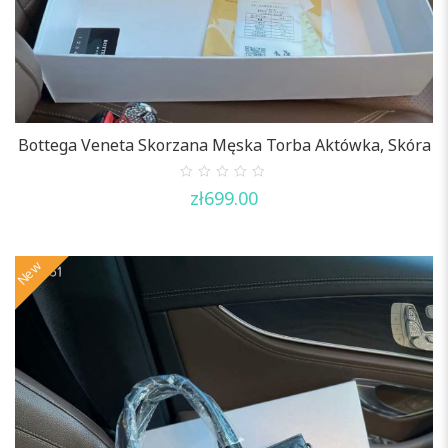
Bottega Veneta Skorzana Męska Torba Aktówka, Skóra
0
zł
699.00
out
of
5
New