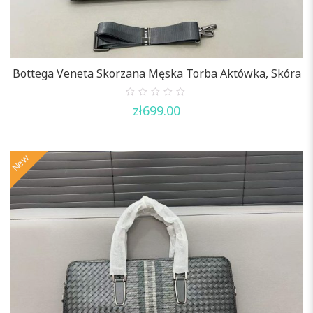
Bottega Veneta Skorzana Męska Torba Aktówka, Skóra
0
zł
699.00
out
of
5
New