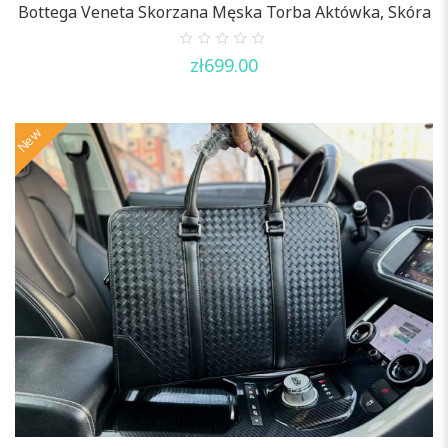
Bottega Veneta Skorzana Męska Torba Aktówka, Skóra
0
zł
699.00
out
of
5
New