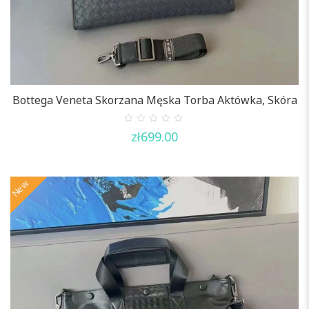
Bottega Veneta Skorzana Męska Torba Aktówka, Skóra
0
zł
699.00
out
of
5
New