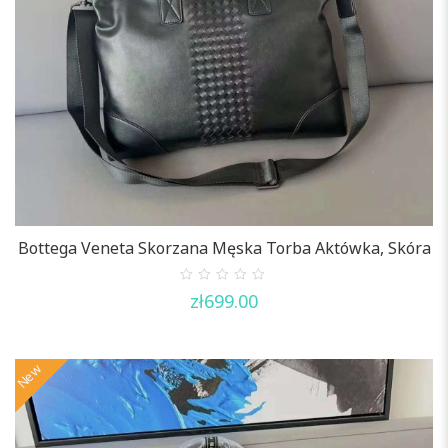
Bottega Veneta Skorzana Męska Torba Aktówka, Skóra
0
zł
699.00
out
of
5
New