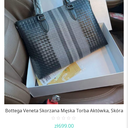
Bottega Veneta Skorzana Męska Torba Aktówka, Skóra
0
zł
699.00
out