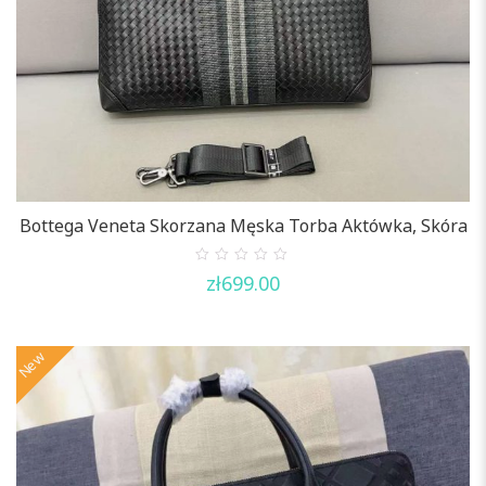
Bottega Veneta Skorzana Męska Torba Aktówka, Skóra
0
zł
699.00
out
of
5
New