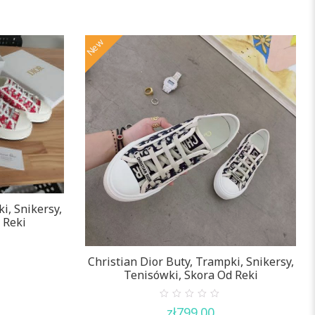
of
5
New
i, Snikersy,
 Reki
Christian Dior Buty, Trampki, Snikersy,
Tenisówki, Skora Od Reki
0
zł
799.00
out