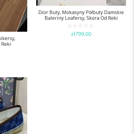
Dior Buty, Mokasyny Półbuty Damskie
Baleriny Loafersy, Skora Od Reki
0
zł
799.00
out
ikersy,
of
5
 Reki