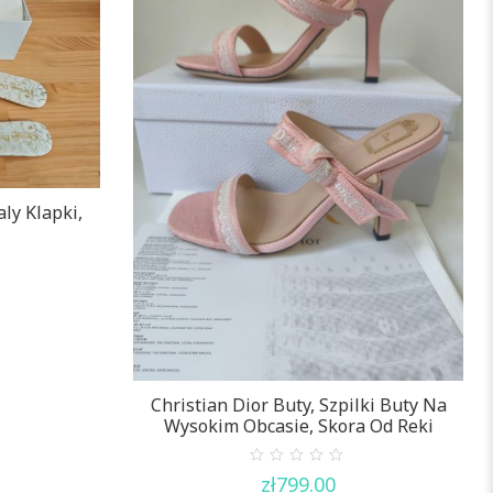
aly Klapki,
Christian Dior Buty, Szpilki Buty Na
Wysokim Obcasie, Skora Od Reki
0
zł
799.00
out