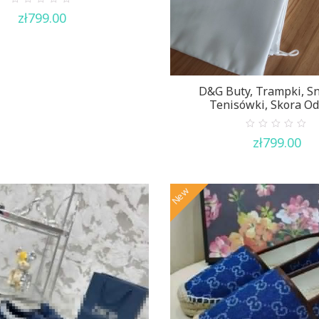
0
zł
799.00
out
of
5
D&G Buty, Trampki, Sn
Tenisówki, Skora Od
0
zł
799.00
out
of
5
New