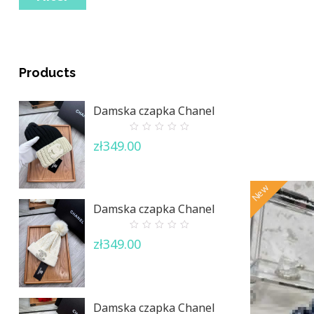
Products
Damska czapka Chanel
0
zł
349.00
out
of
5
New
Damska czapka Chanel
0
zł
349.00
out
of
5
Damska czapka Chanel