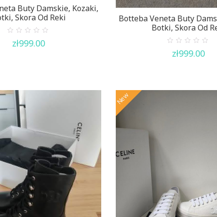
neta Buty Damskie, Kozaki,
tki, Skora Od Reki
Botteba Veneta Buty Damsk
Botki, Skora Od R
0
zł
999.00
out
0
of
zł
999.00
out
5
of
5
New