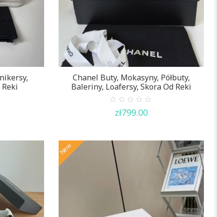
nikersy,
Chanel Buty, Mokasyny, Półbuty,
 Reki
Baleriny, Loafersy, Skora Od Reki
0
zł
799.00
out
of
5
New