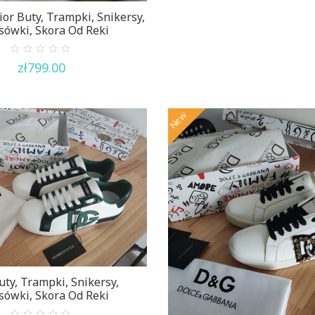
ior Buty, Trampki, Snikersy,
sówki, Skora Od Reki
0
zł
799.00
out
of
5
New
ty, Trampki, Snikersy,
sówki, Skora Od Reki