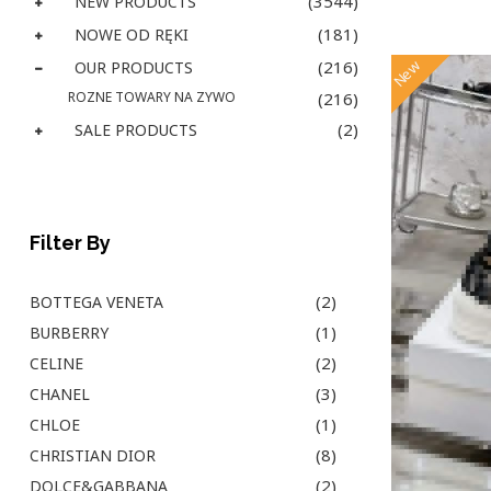
(3544)
NEW PRODUCTS
(181)
NOWE OD RĘKI
(216)
New
OUR PRODUCTS
ROZNE TOWARY NA ZYWO
(216)
(2)
SALE PRODUCTS
Filter By
(2)
BOTTEGA VENETA
(1)
BURBERRY
(2)
CELINE
(3)
CHANEL
(1)
CHLOE
(8)
CHRISTIAN DIOR
(2)
DOLCE&GABBANA