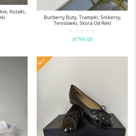
ie, Kozaki,
Burberry Buty, Trampki, Snikersy,
eki
Tenisówki, Skora Od Reki
0
zł
799.00
out
of
5
New