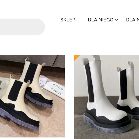
SKLEP
DLA NIEGO
DLA N
 55 results
New