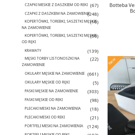
Botteba Ve
CZAPKI MESKIE Z DASZKIEM OD REKI
(67)
Bo
CZAPKI Z DASZKIEM NA ZAMOWIENIE
(248)
KOPERTÓWKI, TOREBKI, SASZETKI MĘSKIE
(10)
NA ZAMOWIENIE
KOPERTÓWKI, TOREBKI, SASZETKI MĘSKIE
(30)
OD RĘKI
KRAWATY
(139)
MĘSKI TORBY LISTONOSZKI NA
(22)
New
ZAMOWIENIE
OKULARY MĘSKIE NA ZAMOWIENIE
(661)
OKULARY MĘSKIE OD RĘKI
(5)
PASKI MĘSKIE NA ZAMOWIENIE
(303)
PASKI MĘSKIE OD REKI
(98)
PLECAKI MESKI NA ZAMOWIENIA
(18)
PLECAKI MESKI OD REKI
(21)
PORTFELI MESKI NA ZAMOWIENIA
(124)
PORTFELI MĘSKIE OD REKI