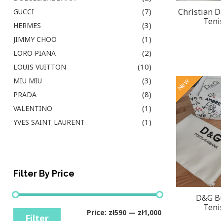
(7)
Christian D
GUCCI
Teni
(3)
HERMES
(1)
JIMMY CHOO
(2)
LORO PIANA
(10)
LOUIS VUITTON
(3)
MIU MIU
New
(8)
PRADA
(1)
VALENTINO
(1)
YVES SAINT LAURENT
Filter By Price
D&G Bu
Teni
Price:
zł590
—
zł1,000
Filter