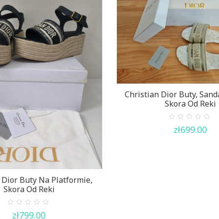
Christian Dior Buty, Sand
Skora Od Reki
0
zł
699.00
out
of
5
 Dior Buty Na Platformie,
Skora Od Reki
0
zł
799.00
out