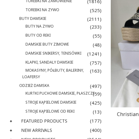
TOREBKI NA ZAMOWIENIE
(1816)
TOREBKI NA ZYWO
(525)
BUTY DAMSKIE
(2111)
BUTY NA ZYWO
(233)
BUTY OD REKI
(55)
DAMSKIE BUTY ZIMOWE
(48)
DAMSKIE SNIKERSY, TENISÓWKI
(1241)
KLAPKI, SANDALY DAMSKIE
(757)
MOKASYNY, PÓŁBUTY, BALERINY,
(163)
LOAFERSY
ODZIEŻ DAMSKA
(497)
KURTKI PUCHOWE DAMSKIE, PŁASZCZE
(59)
STROJE KĄPIELOWE DAMSKIE
(425)
STROJE KĄPIELOWE OD REKI
(13)
Christian
(177)
FEATURED PRODUCTS
(400)
NEW ARRIVALS