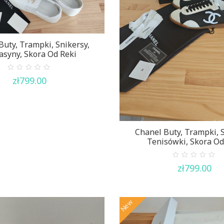
Buty, Trampki, Snikersy,
syny, Skora Od Reki
0
zł
799.00
out
of
5
Chanel Buty, Trampki, S
Tenisówki, Skora Od
0
zł
799.00
out
of
5
New