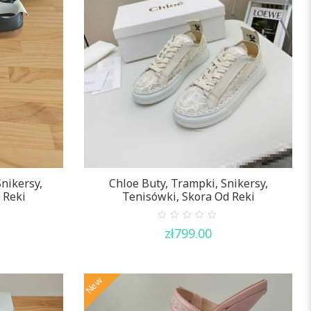
nikersy,
Chloe Buty, Trampki, Snikersy,
 Reki
Tenisówki, Skora Od Reki
0
zł
799.00
out
of
5
New