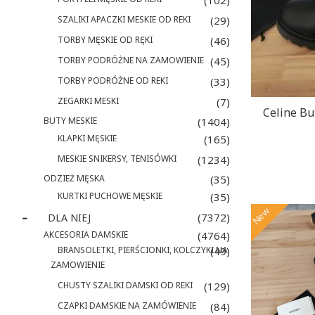
(102)
SZALIKI APACZKI MESKIE OD REKI
(29)
TORBY MĘSKIE OD RĘKI
(46)
TORBY PODRÓŻNE NA ZAMOWIENIE
(45)
TORBY PODRÓŻNE OD REKI
(33)
ZEGARKI MESKI
(7)
Celine Bu
BUTY MESKIE
(1404)
KLAPKI MĘSKIE
(165)
MESKIE SNIKERSY, TENISÓWKI
(1234)
ODZIEŻ MĘSKA
(35)
KURTKI PUCHOWE MĘSKIE
(35)
New
(7372)
DLA NIEJ
AKCESORIA DAMSKIE
(4764)
BRANSOLETKI, PIERŚCIONKI, KOLCZYKI NA
(49)
ZAMOWIENIE
CHUSTY SZALIKI DAMSKI OD REKI
(129)
CZAPKI DAMSKIE NA ZAMÓWIENIE
(84)