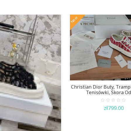
of
5
New
Christian Dior Buty, Trampk
Tenisówki, Skora Od
0
zł
799.00
out
of
5