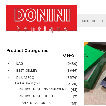
Showing
20
of
New
Product Categories
O NAS
BAG
(2430)
(3646)
BEST SELLER
(3579)
DLA NIEGO
AKCESORIA MĘSKIE
(2128)
AKTÓWKI MĘSKIE NA ZAMOWIENIE
(45)
AKTÓWKI MĘSKIE OD REKI
(7)
CZAPKI MĘSKIE OD REKI
(68)