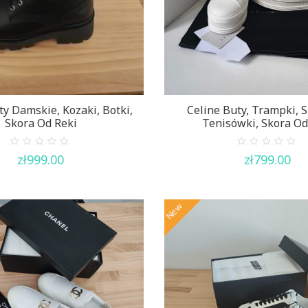
ty Damskie, Kozaki, Botki,
Celine Buty, Trampki, S
Skora Od Reki
Tenisówki, Skora Od
0
0
zł
999.00
zł
799.00
out
out
of
of
5
5
New