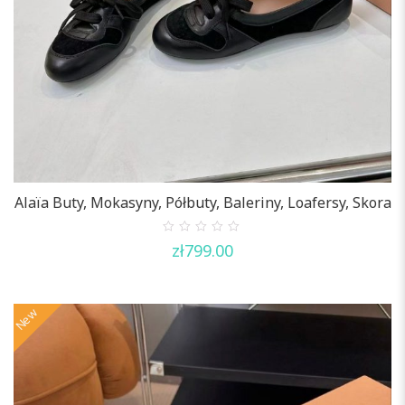
Alaïa Buty, Mokasyny, Półbuty, Baleriny, Loafersy, Skora
0
zł
799.00
out
of
5
New