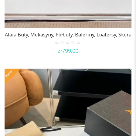
Alaïa Buty, Mokasyny, Półbuty, Baleriny, Loafersy, Skora
0
zł
799.00
out
of
5
New