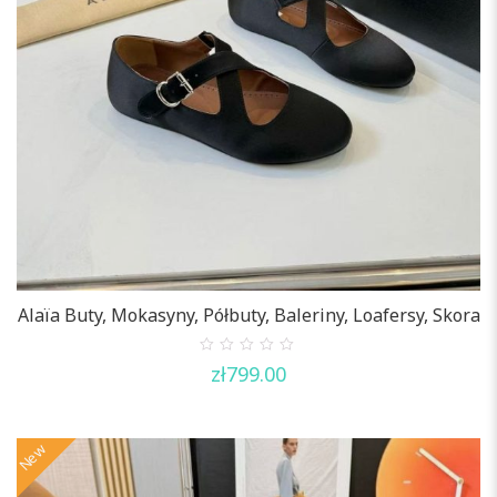
Alaïa Buty, Mokasyny, Półbuty, Baleriny, Loafersy, Skora
0
zł
799.00
out
of
5
New