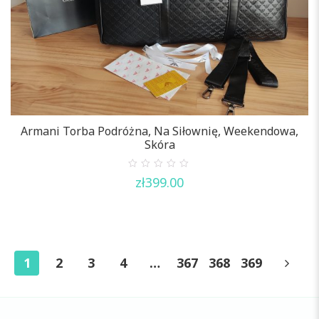
Armani Torba Podróżna, Na Siłownię, Weekendowa,
Skóra
0
zł
399.00
out
of
5
1
2
3
4
…
367
368
369