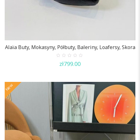
Alaïa Buty, Mokasyny, Półbuty, Baleriny, Loafersy, Skora
0
zł
799.00
out
of
5
New