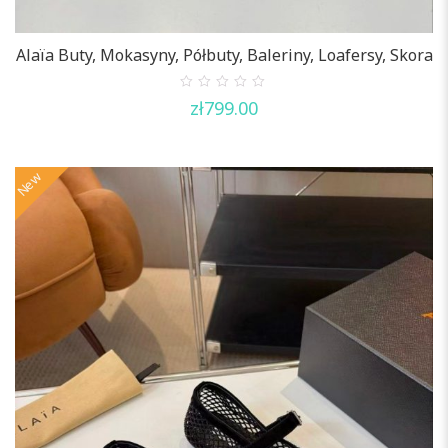
Alaïa Buty, Mokasyny, Półbuty, Baleriny, Loafersy, Skora
0
zł
799.00
out
of
5
New