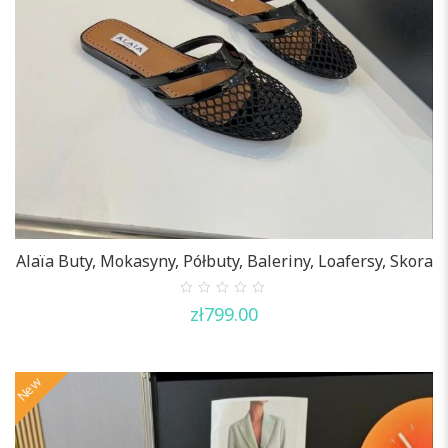
Alaïa Buty, Mokasyny, Półbuty, Baleriny, Loafersy, Skora
0
zł
799.00
out
of
5
New