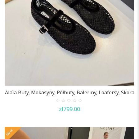
Alaïa Buty, Mokasyny, Półbuty, Baleriny, Loafersy, Skora
0
zł
799.00
out
of
5
New