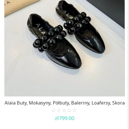
Alaïa Buty, Mokasyny, Półbuty, Baleriny, Loafersy, Skora
0
zł
799.00
out
of
5