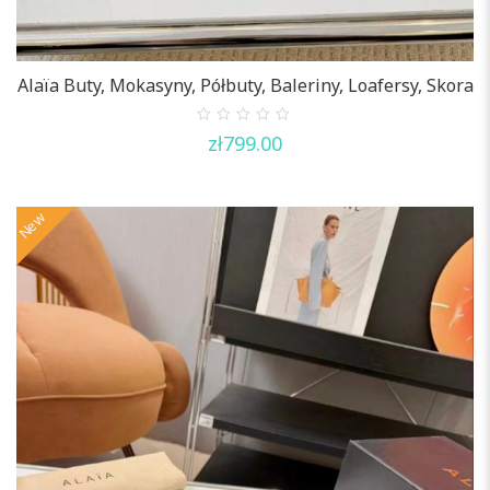
Alaïa Buty, Mokasyny, Półbuty, Baleriny, Loafersy, Skora
0
zł
799.00
out
of
5
New