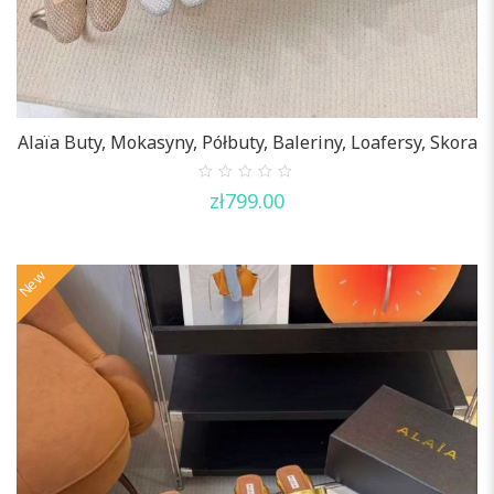
Alaïa Buty, Mokasyny, Półbuty, Baleriny, Loafersy, Skora
0
zł
799.00
out
of
5
New