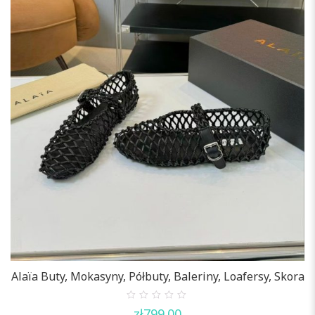
Alaïa Buty, Mokasyny, Półbuty, Baleriny, Loafersy, Skora
0
zł
799.00