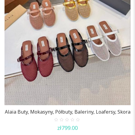
Alaïa Buty, Mokasyny, Półbuty, Baleriny, Loafersy, Skora
0
zł
799.00
out
of