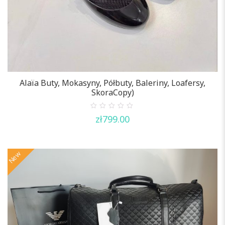
Alaïa Buty, Mokasyny, Półbuty, Baleriny, Loafersy,
SkoraCopy)
0
zł
799.00
out
of
5
New