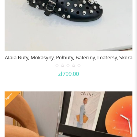
Alaïa Buty, Mokasyny, Półbuty, Baleriny, Loafersy, Skora
0
zł
799.00
out
of
5
New