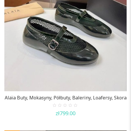
Alaïa Buty, Mokasyny, Półbuty, Baleriny, Loafersy, Skora
0
zł
799.00
out
of
5