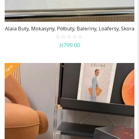
Alaïa Buty, Mokasyny, Półbuty, Baleriny, Loafersy, Skora
0
zł
799.00
out
of
5
New