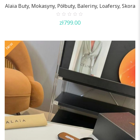
Alaïa Buty, Mokasyny, Półbuty, Baleriny, Loafersy, Skora
0
zł
799.00
out
of
5
New