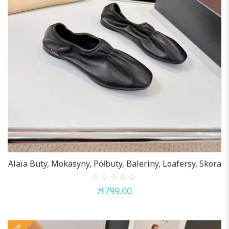
Alaïa Buty, Mokasyny, Półbuty, Baleriny, Loafersy, Skora
0
zł
799.00
out
of
5