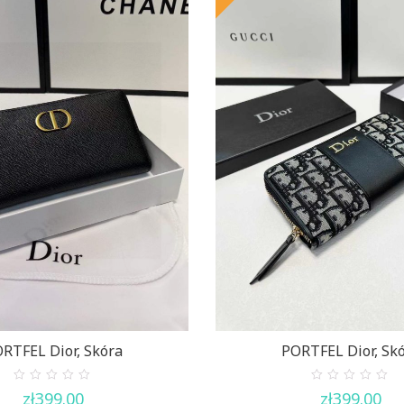
RTFEL Dior, Skóra
PORTFEL Dior, Sk
0
0
zł
399.00
zł
399.00
out
out