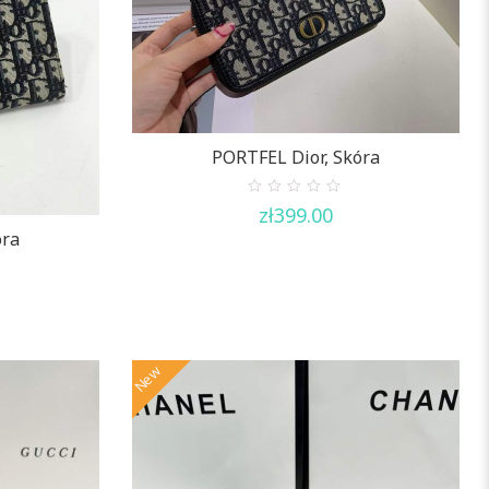
PORTFEL Dior, Skóra
0
zł
399.00
out
of
óra
5
New