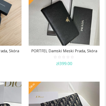
ada, Skóra
PORTFEL Damski Meski Prada, Skóra
0
zł
399.00
out
of
5
New