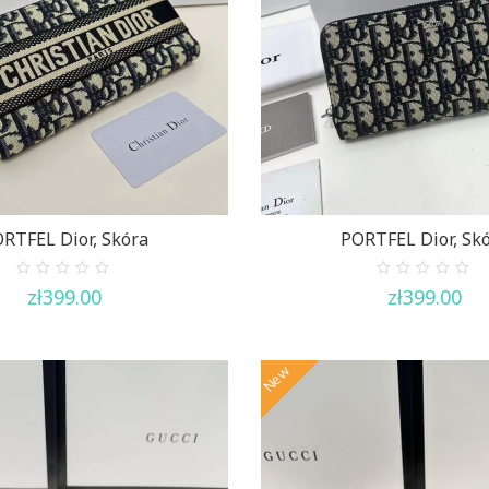
RTFEL Dior, Skóra
PORTFEL Dior, Sk
0
0
zł
399.00
zł
399.00
out
out
of
of
5
5
New