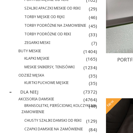
(102)
SZALIKI APACZKI MESKIE OD REKI
(29)
TORBY MĘSKIE OD RĘKI
(46)
TORBY PODRÓŻNE NA ZAMOWIENIE
(45)
TORBY PODRÓŻNE OD REKI
(33)
ZEGARKI MESKI
(7)
BUTY MESKIE
(1404)
KLAPKI MĘSKIE
(165)
PORTFE
MESKIE SNIKERSY, TENISÓWKI
(1234)
ODZIEŻ MĘSKA
(35)
KURTKI PUCHOWE MĘSKIE
(35)
(7372)
DLA NIEJ
AKCESORIA DAMSKIE
(4764)
New
BRANSOLETKI, PIERŚCIONKI, KOLCZYKI NA
(49)
ZAMOWIENIE
CHUSTY SZALIKI DAMSKI OD REKI
(129)
CZAPKI DAMSKIE NA ZAMÓWIENIE
(84)