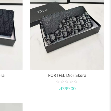
óra
PORTFEL Dior, Skóra
0
zł
399.00
out
of
5