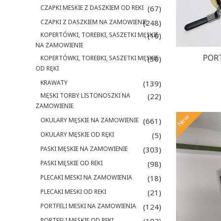
CZAPKI MESKIE Z DASZKIEM OD REKI
(67)
CZAPKI Z DASZKIEM NA ZAMOWIENIE
(248)
KOPERTÓWKI, TOREBKI, SASZETKI MĘSKIE
(10)
NA ZAMOWIENIE
PORT
KOPERTÓWKI, TOREBKI, SASZETKI MĘSKIE
(30)
OD RĘKI
KRAWATY
(139)
MĘSKI TORBY LISTONOSZKI NA
(22)
ZAMOWIENIE
New
OKULARY MĘSKIE NA ZAMOWIENIE
(661)
OKULARY MĘSKIE OD RĘKI
(5)
PASKI MĘSKIE NA ZAMOWIENIE
(303)
PASKI MĘSKIE OD REKI
(98)
PLECAKI MESKI NA ZAMOWIENIA
(18)
PLECAKI MESKI OD REKI
(21)
PORTFELI MESKI NA ZAMOWIENIA
(124)
PORTFELI MĘSKIE OD REKI