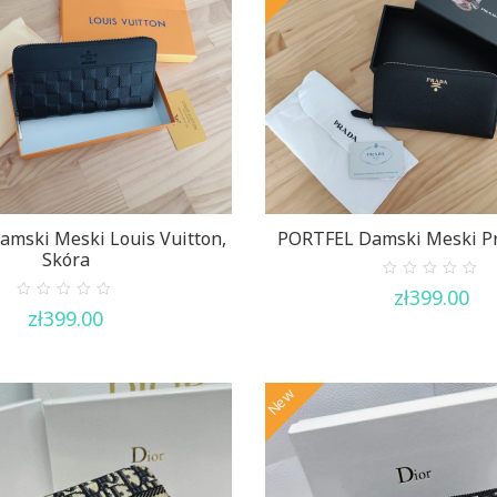
mski Meski Louis Vuitton,
PORTFEL Damski Meski Pr
Skóra
0
zł
399.00
out
0
zł
399.00
of
out
5
of
5
New