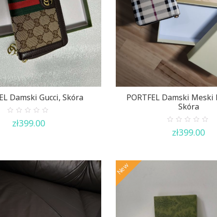
L Damski Gucci, Skóra
PORTFEL Damski Meski 
Skóra
0
zł
399.00
out
0
zł
399.00
of
out
5
of
5
New