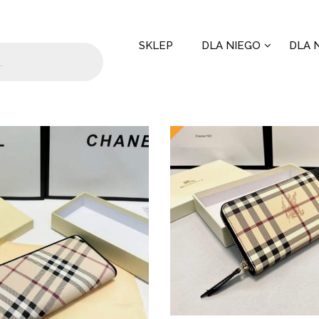
SKLEP
DLA NIEGO
DLA N
 124 results
New