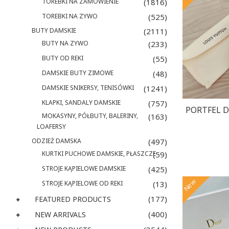
TOREBKI NA ZAMOWIENIE
(1816)
TOREBKI NA ZYWO
(525)
BUTY DAMSKIE
(2111)
BUTY NA ZYWO
(233)
BUTY OD REKI
(55)
DAMSKIE BUTY ZIMOWE
(48)
DAMSKIE SNIKERSY, TENISÓWKI
(1241)
KLAPKI, SANDALY DAMSKIE
(757)
PORTFEL Da
MOKASYNY, PÓŁBUTY, BALERINY,
(163)
LOAFERSY
ODZIEŻ DAMSKA
(497)
KURTKI PUCHOWE DAMSKIE, PŁASZCZE
(59)
STROJE KĄPIELOWE DAMSKIE
(425)
New
STROJE KĄPIELOWE OD REKI
(13)
(177)
FEATURED PRODUCTS
(400)
NEW ARRIVALS