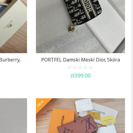
Burberry,
PORTFEL Damski Meski Dior, Skóra
0
zł
399.00
out
of
5
New