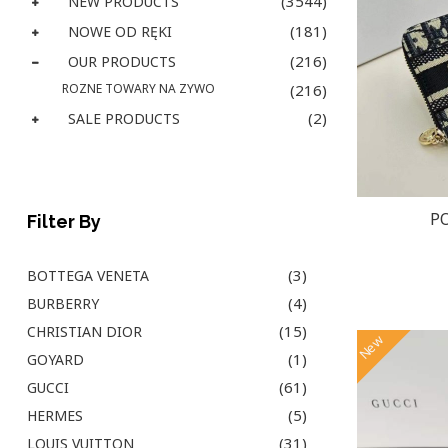
(3544)
NEW PRODUCTS
(181)
NOWE OD RĘKI
(216)
OUR PRODUCTS
ROZNE TOWARY NA ZYWO
(216)
(2)
SALE PRODUCTS
PO
Filter By
(3)
BOTTEGA VENETA
(4)
BURBERRY
(15)
CHRISTIAN DIOR
New
(1)
GOYARD
(61)
GUCCI
(5)
HERMES
(31)
LOUIS VUITTON