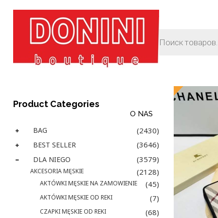
Showing
20
of
New
Product Categories
O NAS
BAG
(2430)
(3646)
BEST SELLER
(3579)
DLA NIEGO
AKCESORIA MĘSKIE
(2128)
AKTÓWKI MĘSKIE NA ZAMOWIENIE
(45)
AKTÓWKI MĘSKIE OD REKI
(7)
CZAPKI MĘSKIE OD REKI
(68)