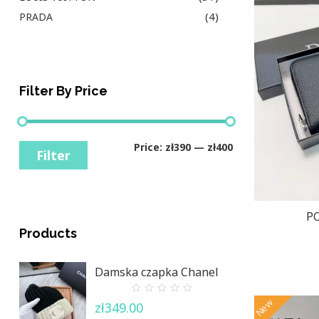
(4)
PRADA
Filter By Price
Price:
zł390
—
zł400
Filter
PO
Products
Damska czapka Chanel
0
New
zł
349.00
out
of