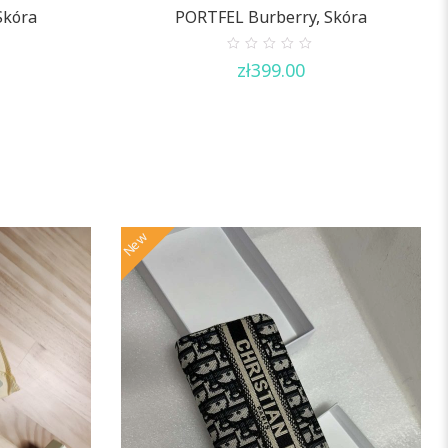
Skóra
PORTFEL Burberry, Skóra
0
zł
399.00
out
of
5
New