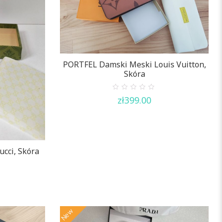
PORTFEL Damski Meski Louis Vuitton,
Skóra
0
zł
399.00
out
of
5
cci, Skóra
New