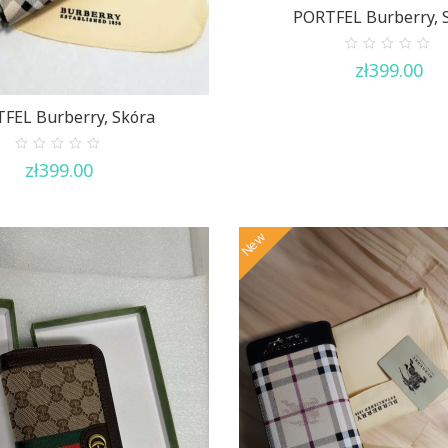
PORTFEL Burberry, 
0
zł
399.00
out
of
5
FEL Burberry, Skóra
0
zł
399.00
out
of
5
New