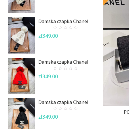
5
Damska czapka Chanel
0
zł
349.00
out
of
5
Damska czapka Chanel
0
zł
349.00
out
of
5
Damska czapka Chanel
PO
0
zł
349.00
out
of
5