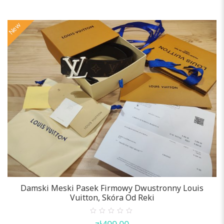
5
New
Damski Meski Pasek Firmowy Dwustronny Louis
Vuitton, Skóra Od Reki
0
zł
499.00