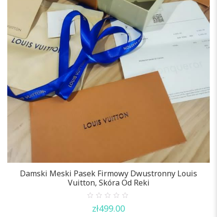
Damski Meski Pasek Firmowy Dwustronny Louis
Vuitton, Skóra Od Reki
0
zł
499.00
out
of