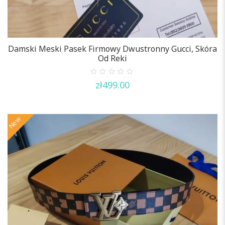
Damski Meski Pasek Firmowy Dwustronny Gucci, Skóra
Od Reki
0
zł
499.00
out
of
5
New