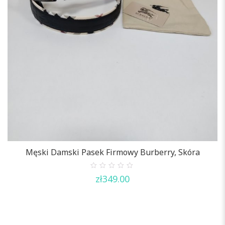
Męski Damski Pasek Firmowy Burberry, Skóra
0
zł
349.00
out
of
5