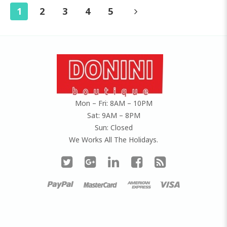
1
2
3
4
5
Mon – Fri: 8AM – 10PM
Sat: 9AM – 8PM
Sun: Closed
We Works All The Holidays.