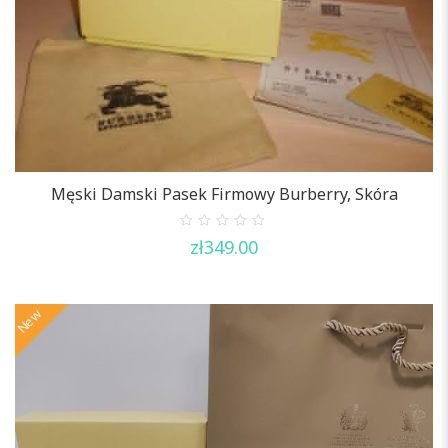
Męski Damski Pasek Firmowy Burberry, Skóra
0
zł
349.00
out
of
5
New