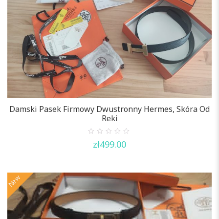
Damski Pasek Firmowy Dwustronny Hermes, Skóra Od
Reki
0
zł
499.00
out
of
5
New