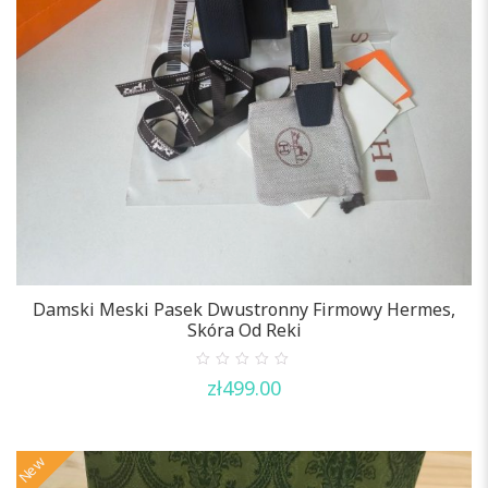
Damski Meski Pasek Dwustronny Firmowy Hermes,
Skóra Od Reki
0
zł
499.00
out
of
5
New