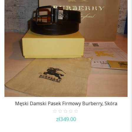
Męski Damski Pasek Firmowy Burberry, Skóra
0
zł
349.00
out
of
5