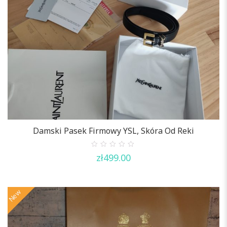
Damski Pasek Firmowy YSL, Skóra Od Reki
0
zł
499.00
out
of
5
New