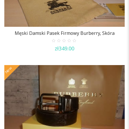
Męski Damski Pasek Firmowy Burberry, Skóra
0
zł
349.00
out
of
5
New