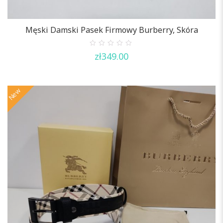
Męski Damski Pasek Firmowy Burberry, Skóra
0
zł
349.00
out
of
5
New