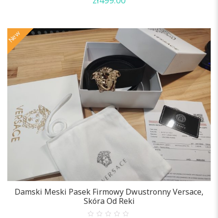
out
of
5
New
Damski Meski Pasek Firmowy Dwustronny Versace,
Skóra Od Reki