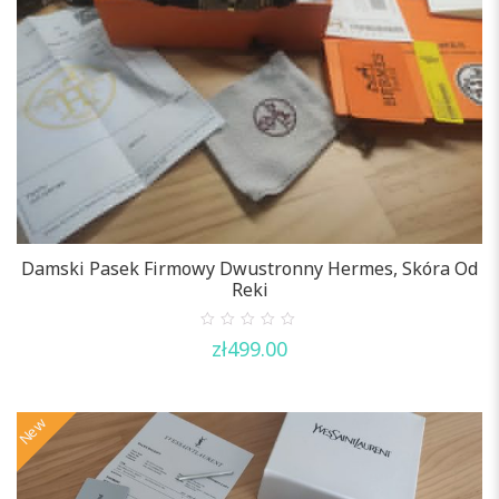
Damski Pasek Firmowy Dwustronny Hermes, Skóra Od
Reki
0
zł
499.00
out
of
5
New