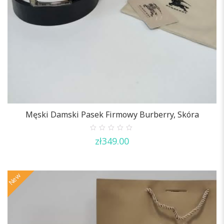
Męski Damski Pasek Firmowy Burberry, Skóra
0
zł
349.00
out
of
5
New