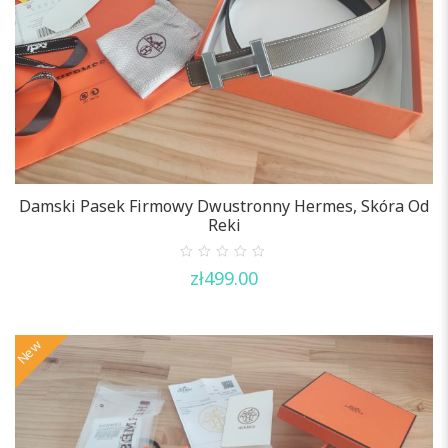
Damski Pasek Firmowy Dwustronny Hermes, Skóra Od
Reki
0
zł
499.00
out
of
5
New