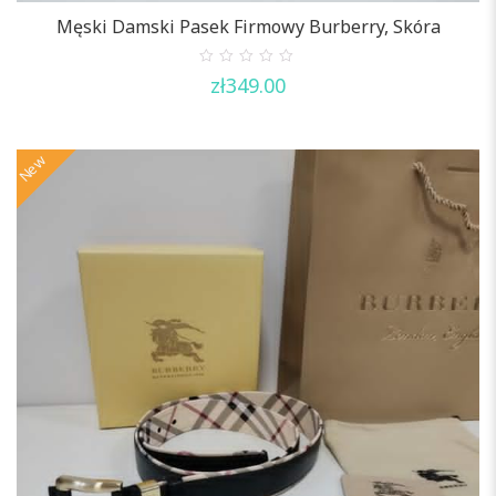
Męski Damski Pasek Firmowy Burberry, Skóra
0
zł
349.00
out
of
5
New