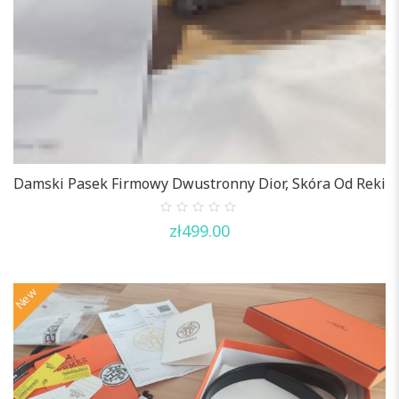
Damski Pasek Firmowy Dwustronny Dior, Skóra Od Reki
0
zł
499.00
out
of
5
New