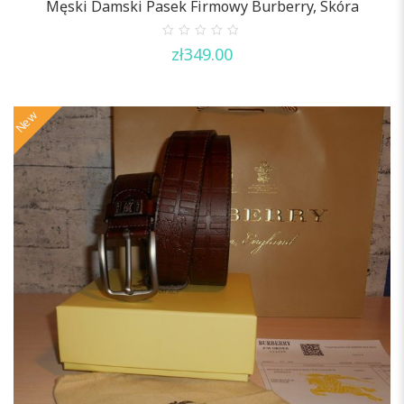
Męski Damski Pasek Firmowy Burberry, Skóra
0
zł
349.00
out
of
5
New