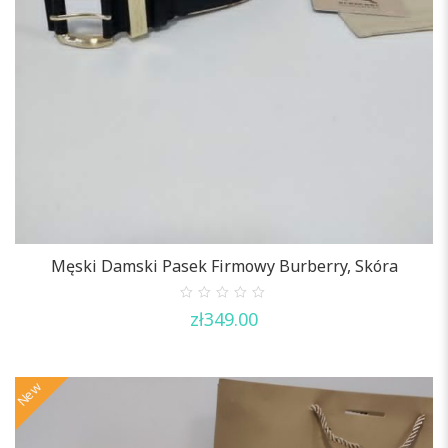
Męski Damski Pasek Firmowy Burberry, Skóra
0
zł
349.00
out
of
5
New