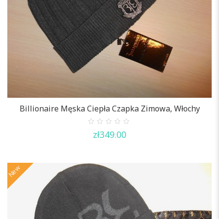
Billionaire Męska Ciepła Czapka Zimowa, Włochy
0
zł
349.00
out
of
5
New