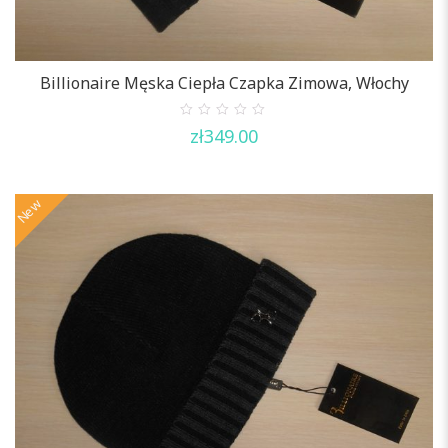
Billionaire Męska Ciepła Czapka Zimowa, Włochy
0
zł
349.00
out
of
5
New