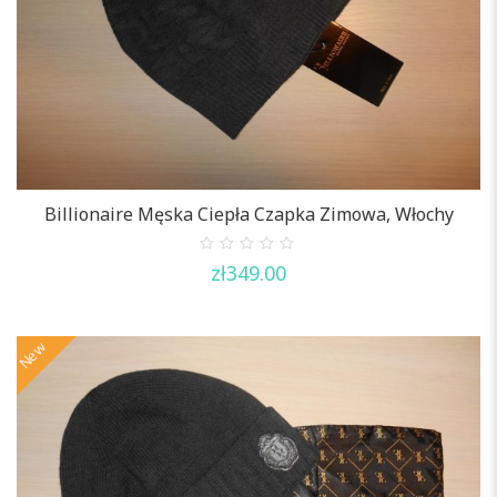
Billionaire Męska Ciepła Czapka Zimowa, Włochy
0
zł
349.00
out
of
5
New