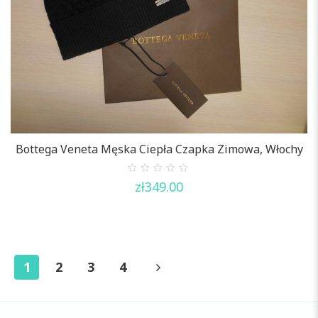
Bottega Veneta Męska Ciepła Czapka Zimowa, Włochy
0
zł
349.00
out
of
5
1
2
3
4