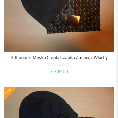
Billionaire Męska Ciepła Czapka Zimowa, Włochy
0
zł
349.00
out
of
5
New