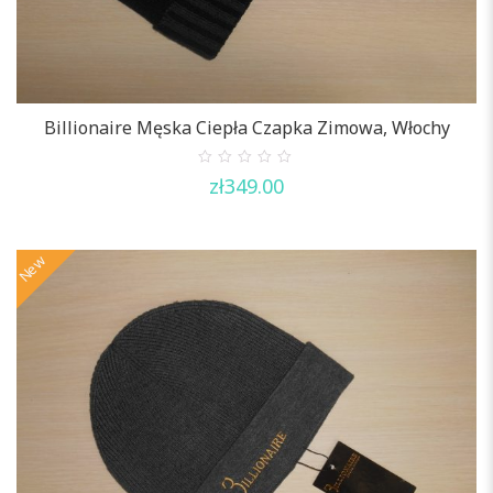
Billionaire Męska Ciepła Czapka Zimowa, Włochy
0
zł
349.00
out
of
5
New