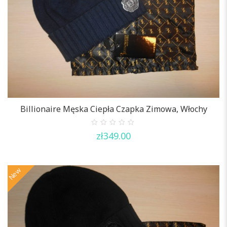
Billionaire Męska Ciepła Czapka Zimowa, Włochy
0
zł
349.00
out
of
5
New