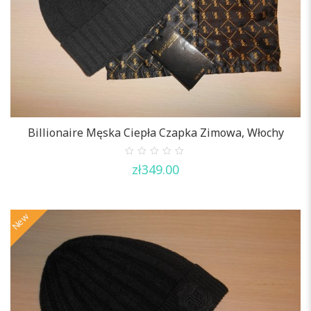
Billionaire Męska Ciepła Czapka Zimowa, Włochy
0
zł
349.00
out
of
5
New