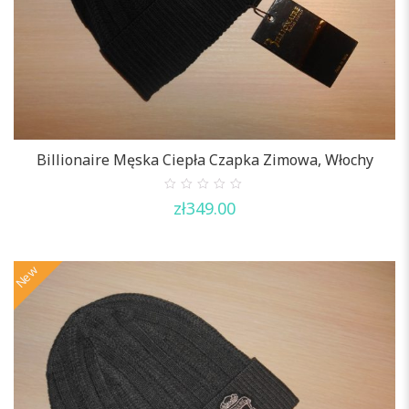
Billionaire Męska Ciepła Czapka Zimowa, Włochy
0
zł
349.00
out
of
5
New