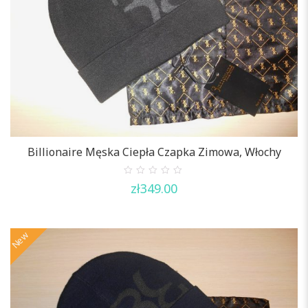
Billionaire Męska Ciepła Czapka Zimowa, Włochy
0
zł
349.00
out
of
5
New