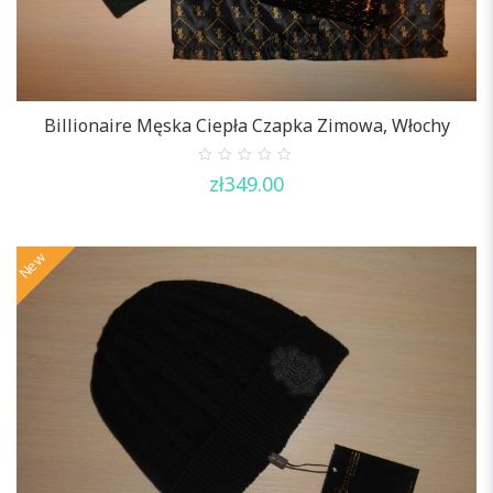
Billionaire Męska Ciepła Czapka Zimowa, Włochy
0
zł
349.00
out
of
5
New