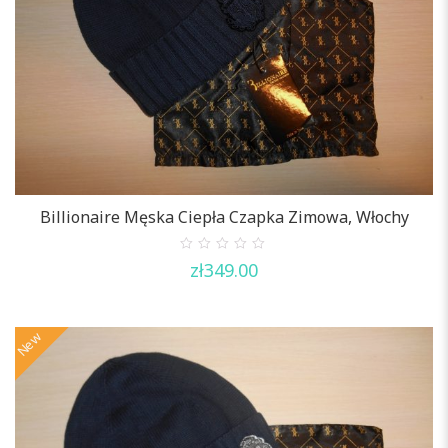
Billionaire Męska Ciepła Czapka Zimowa, Włochy
0
zł
349.00
out
of
5
New