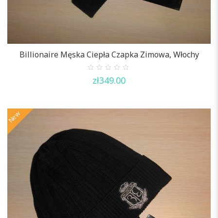
Billionaire Męska Ciepła Czapka Zimowa, Włochy
0
zł
349.00
out
of
5
New