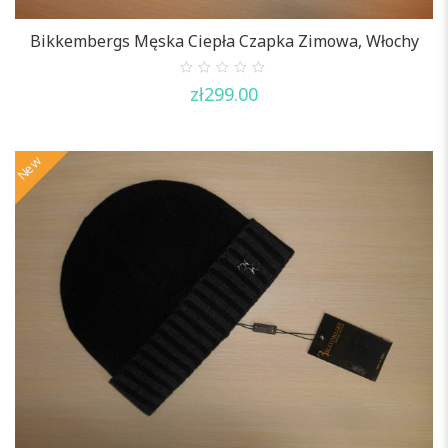
Bikkembergs Męska Ciepła Czapka Zimowa, Włochy
0
zł
299.00
out
of
5
New