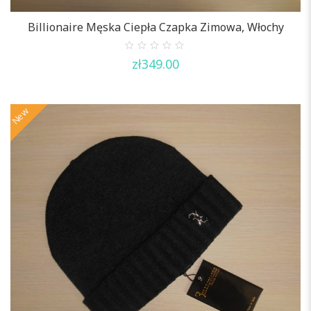
Billionaire Męska Ciepła Czapka Zimowa, Włochy
0
zł
349.00
out
of
5
New