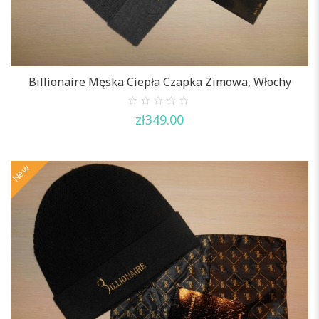
Billionaire Męska Ciepła Czapka Zimowa, Włochy
0
zł
349.00
out
of
5
New