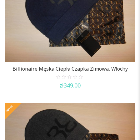
Billionaire Męska Ciepła Czapka Zimowa, Włochy
0
zł
349.00
out
of
5
New