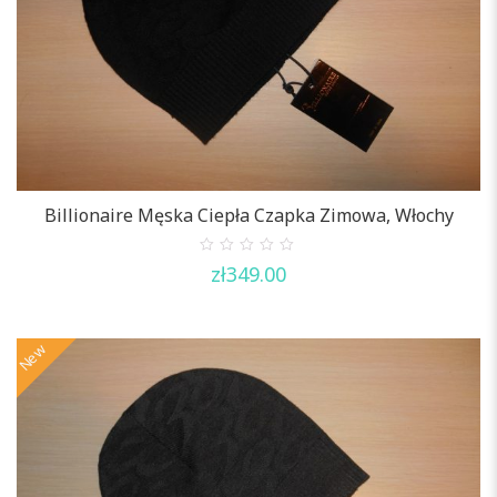
Billionaire Męska Ciepła Czapka Zimowa, Włochy
0
zł
349.00
out
of
5
New