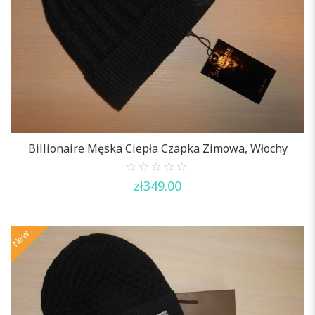
Billionaire Męska Ciepła Czapka Zimowa, Włochy
0
zł
349.00
out
of
5
New