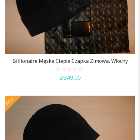
Billionaire Męska Ciepła Czapka Zimowa, Włochy
0
zł
349.00
out
of
5
New