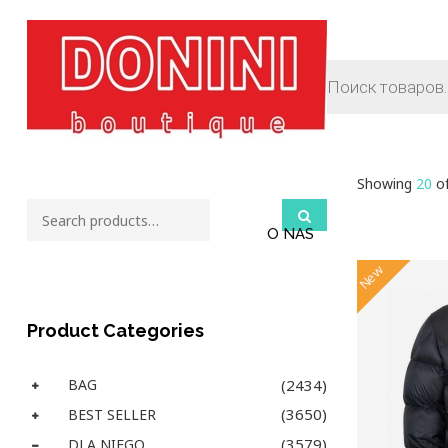
Showing
20
of
O NAS
New
Product Categories
BAG
(2434)
(3650)
BEST SELLER
(3579)
DLA NIEGO