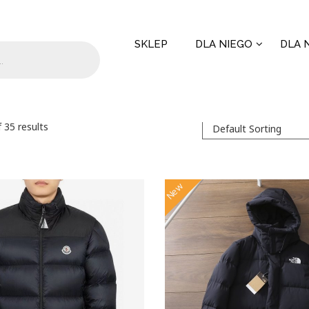
SKLEP
DLA NIEGO
DLA N
 35 results
New