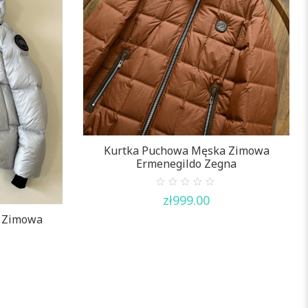
Kurtka Puchowa Męska Zimowa
Ermenegildo Zegna
0
zł
999.00
out
of
 Zimowa
5