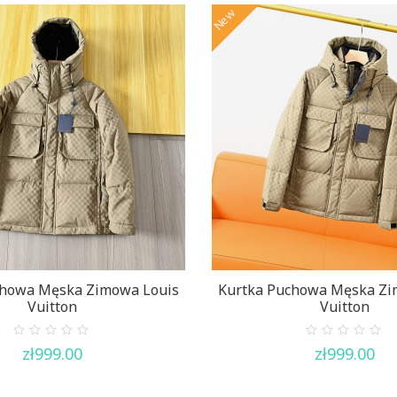
New
chowa Męska Zimowa Louis
Kurtka Puchowa Męska Zi
Vuitton
Vuitton
0
0
zł
999.00
zł
999.00
out
out
of
of
5
5