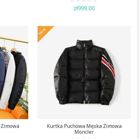
0
zł
999.00
out
of
5
New
 Zimowa
Kurtka Puchowa Męska Zimowa
Moncler