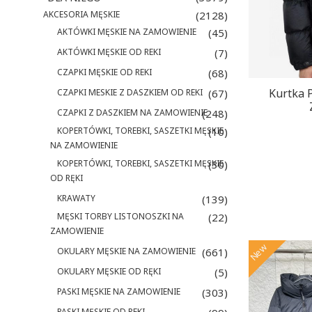
AKCESORIA MĘSKIE
(2128)
AKTÓWKI MĘSKIE NA ZAMOWIENIE
(45)
AKTÓWKI MĘSKIE OD REKI
(7)
CZAPKI MĘSKIE OD REKI
(68)
Kurtka
CZAPKI MESKIE Z DASZKIEM OD REKI
(67)
CZAPKI Z DASZKIEM NA ZAMOWIENIE
(248)
KOPERTÓWKI, TOREBKI, SASZETKI MĘSKIE
(10)
NA ZAMOWIENIE
KOPERTÓWKI, TOREBKI, SASZETKI MĘSKIE
(30)
OD RĘKI
KRAWATY
(139)
MĘSKI TORBY LISTONOSZKI NA
(22)
ZAMOWIENIE
New
OKULARY MĘSKIE NA ZAMOWIENIE
(661)
OKULARY MĘSKIE OD RĘKI
(5)
PASKI MĘSKIE NA ZAMOWIENIE
(303)
PASKI MĘSKIE OD REKI