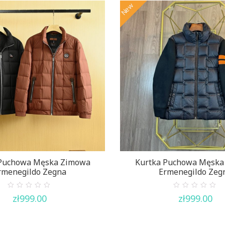
New
 Puchowa Męska Zimowa
Kurtka Puchowa Męska
rmenegildo Zegna
Ermenegildo Zeg
0
0
zł
999.00
zł
999.00
out
out
of
of
5
5