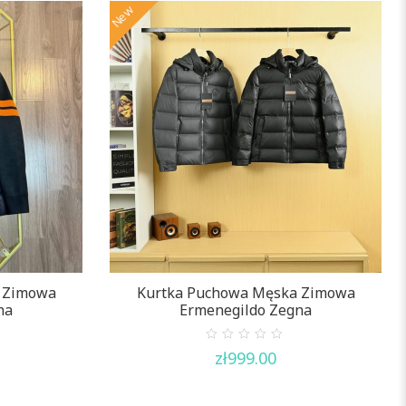
New
 Zimowa
Kurtka Puchowa Męska Zimowa
na
Ermenegildo Zegna
0
zł
999.00
out
of
5