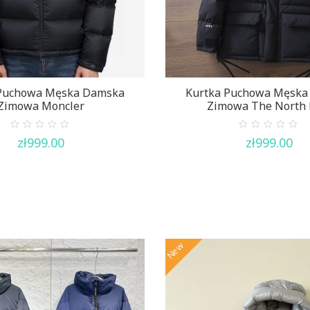
 Puchowa Męska Damska
Kurtka Puchowa Męska
Zimowa Moncler
Zimowa The North 
0
0
zł
999.00
zł
999.00
out
out
of
of
5
5
New