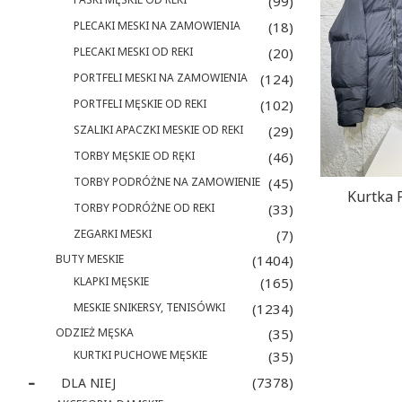
(99)
PLECAKI MESKI NA ZAMOWIENIA
(18)
PLECAKI MESKI OD REKI
(20)
PORTFELI MESKI NA ZAMOWIENIA
(124)
PORTFELI MĘSKIE OD REKI
(102)
SZALIKI APACZKI MESKIE OD REKI
(29)
TORBY MĘSKIE OD RĘKI
(46)
TORBY PODRÓŻNE NA ZAMOWIENIE
(45)
Kurtka
TORBY PODRÓŻNE OD REKI
(33)
ZEGARKI MESKI
(7)
BUTY MESKIE
(1404)
KLAPKI MĘSKIE
(165)
MESKIE SNIKERSY, TENISÓWKI
(1234)
ODZIEŻ MĘSKA
(35)
KURTKI PUCHOWE MĘSKIE
(35)
(7378)
DLA NIEJ