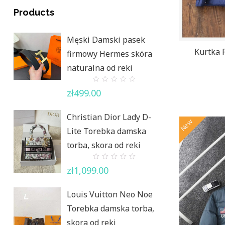
Products
Męski Damski pasek
Kurtka
firmowy Hermes skóra
naturalna od reki
0
zł
499.00
out
of
5
Christian Dior Lady D-
New
Lite Torebka damska
torba, skora od reki
0
zł
1,099.00
out
of
5
Louis Vuitton Neo Noe
Torebka damska torba,
skora od reki