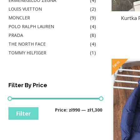
(4)
ERMENEGILDO ZEGNA
(2)
LOUIS VUITTON
(9)
MONCLER
Kurtka
(4)
POLO RALPH LAUREN
(8)
PRADA
(4)
THE NORTH FACE
(1)
TOMMY HILFIGER
New
Filter By Price
Price:
zł990
—
zł1,300
Filter