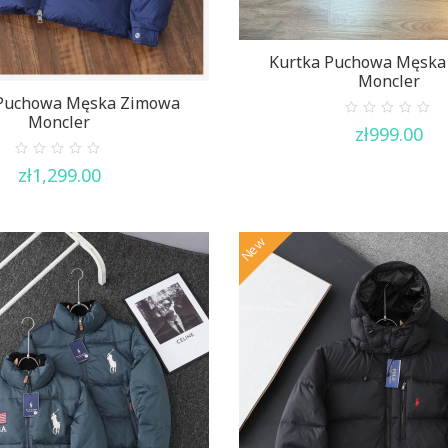
Kurtka Puchowa Męska
Moncler
 Puchowa Męska Zimowa
Moncler
0
zł
999.00
out
of
5
0
zł
1,299.00
out
of
5
New