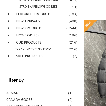
(425)
STROJE KĄPIELOWE OD REKI
(13)
(183)
FEATURED PRODUCTS
(400)
NEW ARRIVALS
New
(3544)
NEW PRODUCTS
(186)
NOWE OD RĘKI
(216)
OUR PRODUCTS
ROZNE TOWARY NA ZYWO
(216)
(2)
SALE PRODUCTS
Filter By
(1)
ARMANI
(2)
CANADA GOOSE