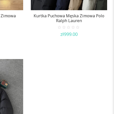
 Zimowa
Kurtka Puchowa Męska Zimowa Polo
Ralph Lauren
0
zł
999.00
out
of
5