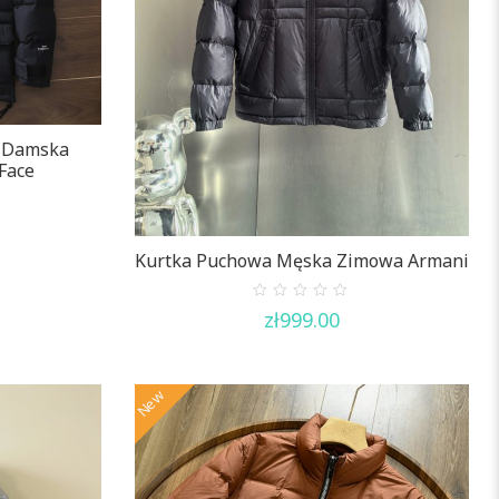
 Damska
Face
Kurtka Puchowa Męska Zimowa Armani
0
zł
999.00
out
of
5
New