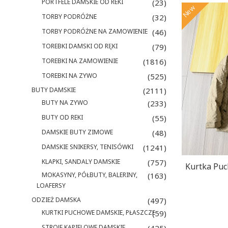
PORTFELE DAMSKIE OD REKI
(23)
New
TORBY PODRÓŻNE
(32)
TORBY PODRÓŻNE NA ZAMOWIENIE
(46)
TOREBKI DAMSKI OD RĘKI
(79)
TOREBKI NA ZAMOWIENIE
(1816)
TOREBKI NA ZYWO
(525)
BUTY DAMSKIE
(2111)
BUTY NA ZYWO
(233)
BUTY OD REKI
(55)
DAMSKIE BUTY ZIMOWE
(48)
DAMSKIE SNIKERSY, TENISÓWKI
(1241)
KLAPKI, SANDALY DAMSKIE
(757)
Kurtka Pu
MOKASYNY, PÓŁBUTY, BALERINY,
(163)
LOAFERSY
ODZIEŻ DAMSKA
(497)
KURTKI PUCHOWE DAMSKIE, PŁASZCZE
(59)
STROJE KĄPIELOWE DAMSKIE