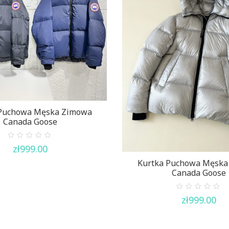
 Puchowa Męska Zimowa
Canada Goose
0
zł
999.00
out
of
Kurtka Puchowa Męska
5
Canada Goose
0
zł
999.00
out
of
5