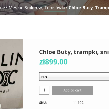
kie
Meskie Snikersy, Tenisówki
Chloe Buty, Trampk
Chloe Buty, trampki, sni
zł
899.00
PLN
Add to cart
SKU:
11.109
.