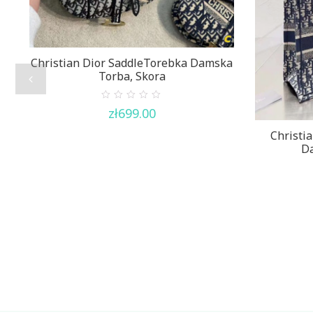
Christian Dior SaddleTorebka Damska
Torba, Skora
0
zł
699.00
out
of
5
Christi
Da