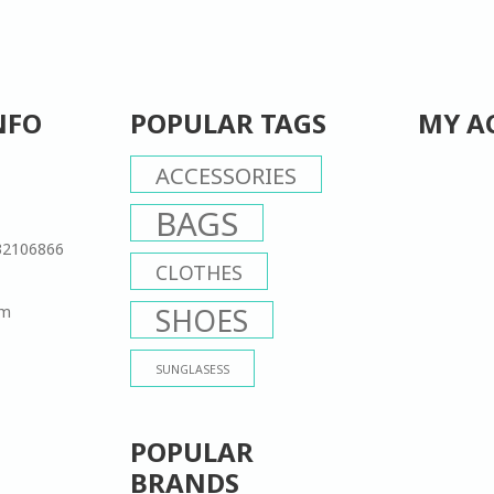
NFO
POPULAR TAGS
MY A
ACCESSORIES
BAGS
32106866
CLOTHES
om
SHOES
SUNGLASESS
POPULAR
BRANDS