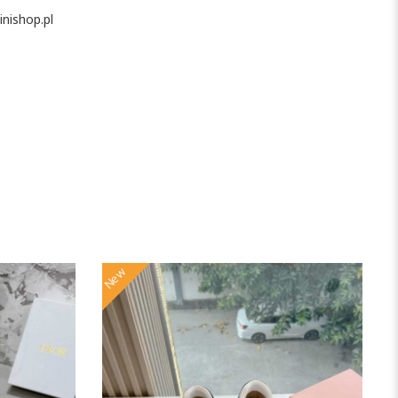
nishop.pl
New
N