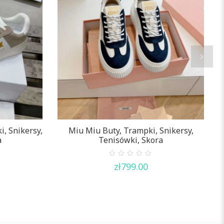
i, Snikersy,
Miu Miu Buty, Trampki, Snikersy,
C
a
Tenisówki, Skora
0
zł
799.00
out
of
5