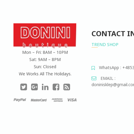
CONTACT I
TREND SHOP
Mon – Fri: 8AM – 10PM
Sat: 9AM – 8PM
Sun: Closed
WhatsApp : +485
We Works All The Holidays.
EMAIL :
doninisklep@gmail.c