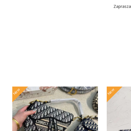
Zaprasza
New
New