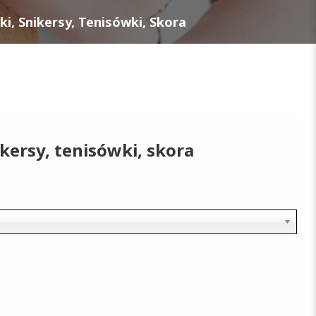
i, Snikersy, Tenisówki, Skora
kersy, tenisówki, skora