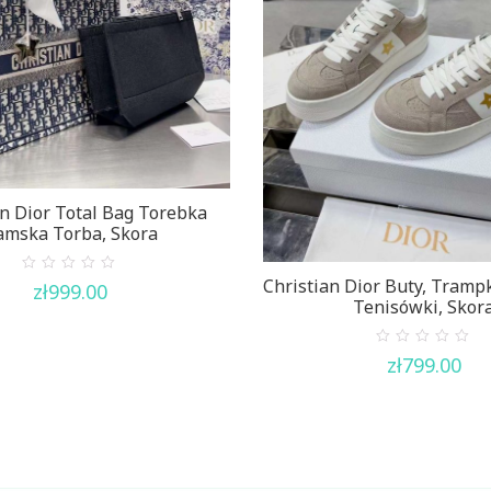
an Dior Total Bag Torebka
mska Torba, Skora
Christian Dior Buty, Trampk
0
zł
999.00
out
Tenisówki, Skor
of
5
0
zł
799.00
out
of
5