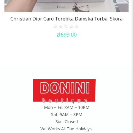
Christian Dior Caro Torebka Damska Torba, Skora
0
zł
699.00
out
of
5
Mon – Fri: 8AM – 10PM
Sat: 9AM – 8PM
Sun: Closed
We Works All The Holidays.