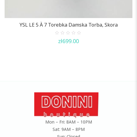
YSL LE 5 À 7 Torebka Damska Torba, Skora
0
zł
699.00
out
of
5
Mon – Fri: 8AM – 10PM
Sat: 9AM – 8PM
Sun: Closed