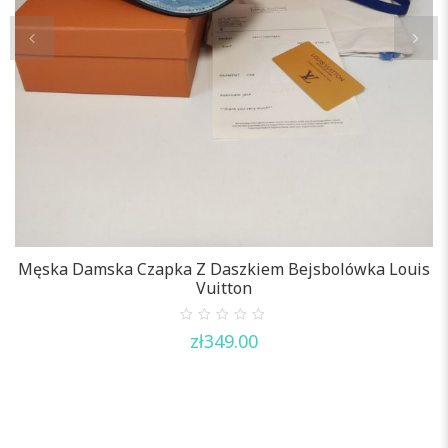
Męska Damska Czapka Z Daszkiem Bejsbolówka Louis
M
Vuitton
0
zł
349.00
out
of
5