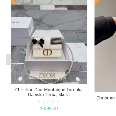
Christian Dior Montaigne Torebka
Damska Torba, Skora
Christian
0
zł
699.00
out
of
5