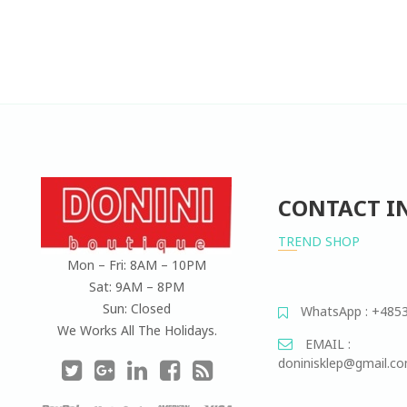
CONTACT I
TREND SHOP
Mon – Fri: 8AM – 10PM
Sat: 9AM – 8PM
Sun: Closed
WhatsApp : +485
We Works All The Holidays.
EMAIL :
doninisklep@gmail.c