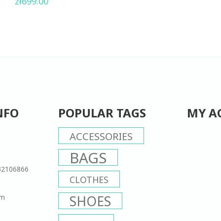
zł
699.00
out
of
5
NFO
POPULAR TAGS
MY A
ACCESSORIES
BAGS
32106866
CLOTHES
om
SHOES