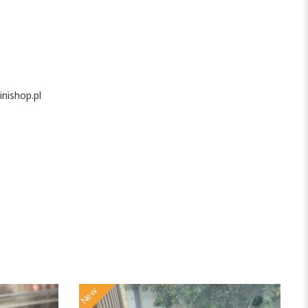
nishop.pl
New
N