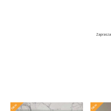
Zaprasza
New
New