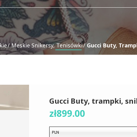
kie
Meskie Snikersy, Tenisówki
Gucci Buty, Trampk
Gucci Buty, trampki, sni
zł
899.00
PLN