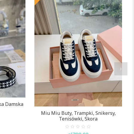
bka Damska
Miu Miu Buty, Trampki, Snikersy,
Tenisówki, Skora
0