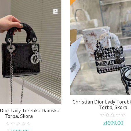
Christian Dior Lady Tore
Torba, Skora
 Dior Lady Torebka Damska
Torba, Skora
0
zł
699.00
out
of
0
5