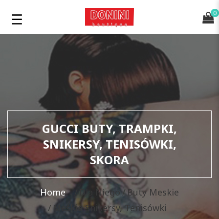
0
GUCCI BUTY, TRAMPKI,
SNIKERSY, TENISÓWKI,
SKORA
Home
Dla Niego
Buty Meskie
Meskie Snikersy, Tenisówki