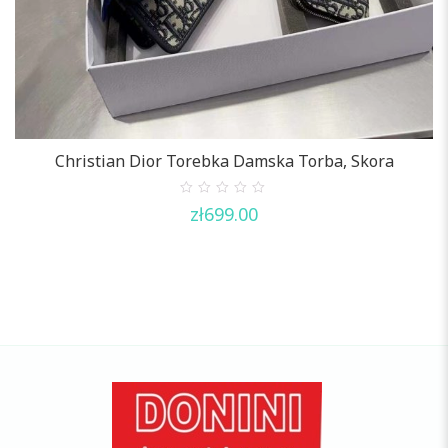
Christian Dior Torebka Damska Torba, Skora
0
zł
699.00
out
of
5