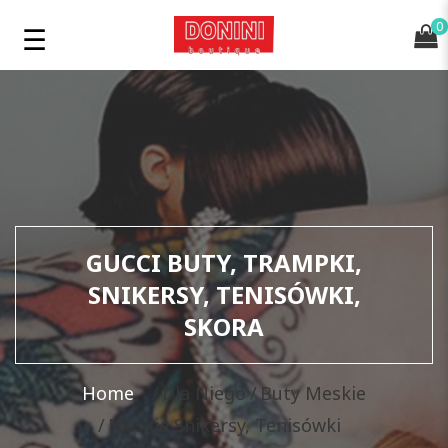
0
GUCCI BUTY, TRAMPKI,
SNIKERSY, TENISÓWKI,
SKORA
Home
Dla Niego
Buty Meskie
Meskie Snikersy, Tenisówki