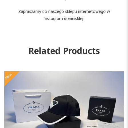
Zapraszamy do naszego sklepu internetowego w
Instagram doninisklep
Related Products
New
N