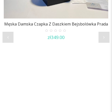
Męska Damska Czapka Z Daszkiem Bejsbolówka Prada
0
zł
349.00
out
of
5