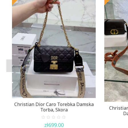
Christian Dior Caro Torebka Damska
Christia
Torba, Skora
Da
0
zł
699.00
out