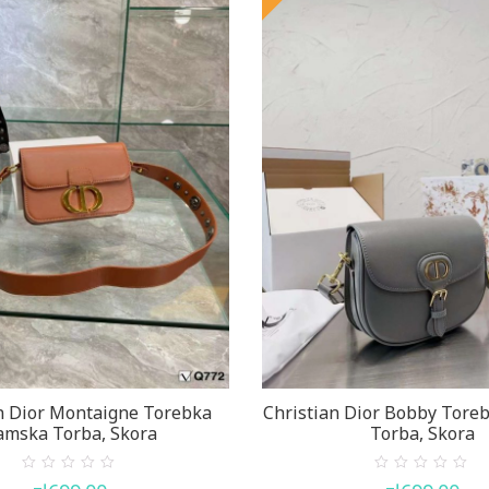
n Dior Montaigne Torebka
Christian Dior Bobby Tor
mska Torba, Skora
Torba, Skora
0
0