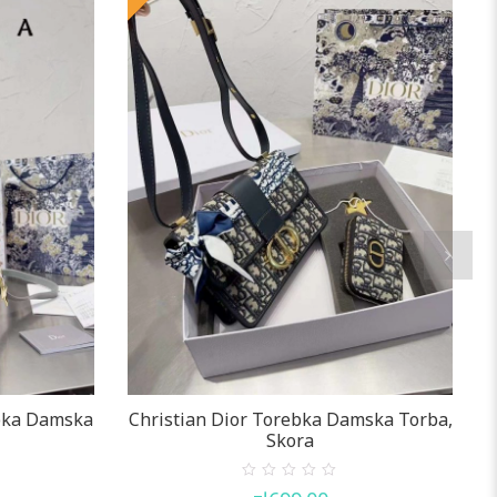
ebka Damska
Christian Dior Torebka Damska Torba,
Skora
0