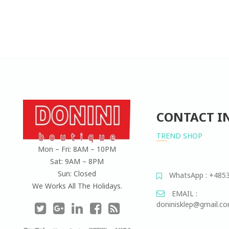
of
5
CONTACT I
TREND SHOP
Mon – Fri: 8AM – 10PM
Sat: 9AM – 8PM
Sun: Closed
WhatsApp : +485
We Works All The Holidays.
EMAIL :
doninisklep@gmail.c