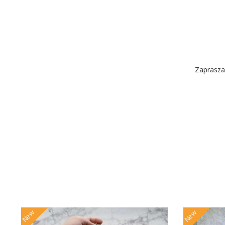
Zaprasza
New
New