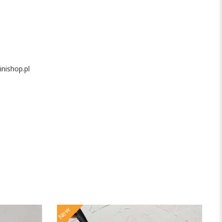
nishop.pl
New
N