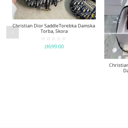
Christian Dior SaddleTorebka Damska
Torba, Skora
0
zł
699.00
out
of
5
Christia
Da