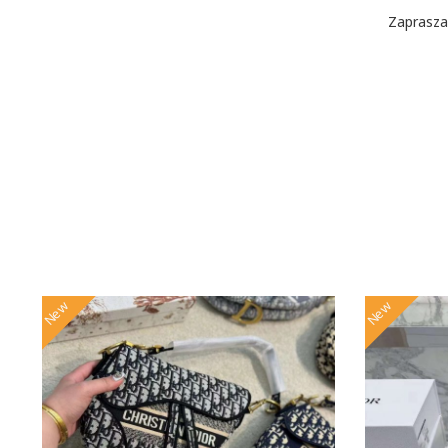
Zaprasza
New
New