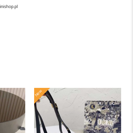
nishop.pl
New
N