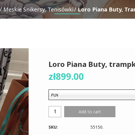
Meskie Snikersy, Tenisówki
Loro Piana Buty, Tra
Loro Piana Buty, trampki
zł
899.00
PLN
Add to cart
SKU:
55150
.