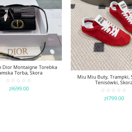
n Dior Montaigne Torebka
mska Torba, Skora
Miu Miu Buty, Trampki, 
Tenisówki, Skor
0
zł
699.00
out
of
0
zł
799.00
5
out
of
5