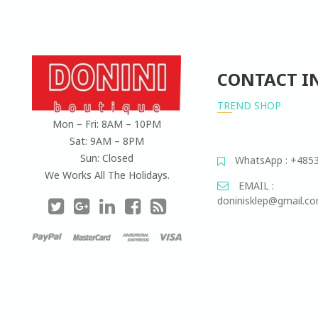
CONTACT I
TREND SHOP
Mon – Fri: 8AM – 10PM
Sat: 9AM – 8PM
Sun: Closed
WhatsApp : +485
We Works All The Holidays.
EMAIL :
doninisklep@gmail.c