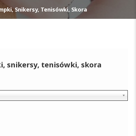
mpki, Snikersy, Tenisówki, Skora
, snikersy, tenisówki, skora