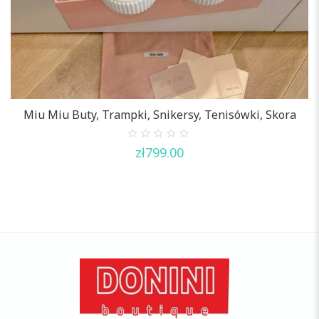
Miu Miu Buty, Trampki, Snikersy, Tenisówki, Skora
0
zł
799.00
out
of
5