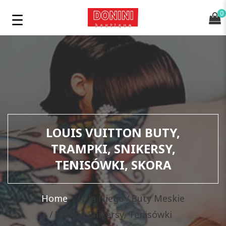
0
LOUIS VUITTON BUTY,
TRAMPKI, SNIKERSY,
TENISÓWKI, SKORA
Home
Dla Niego
Buty Meskie
Meskie Snikersy, Tenisówki