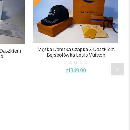
Męska Damska Czapka Z Daszkiem
 Daszkiem
Bejsbolówka Louis Vuitton
da
0
zł
349.00
out
of
5