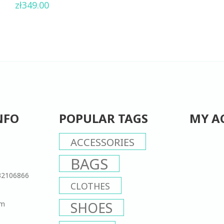
0
zł
349.00
out
of
5
NFO
POPULAR TAGS
MY A
ACCESSORIES
BAGS
32106866
CLOTHES
om
SHOES