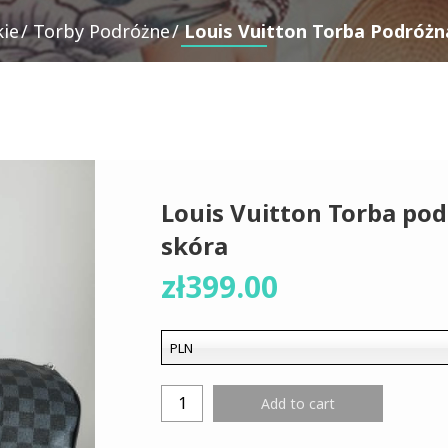
ie
Torby Podróżne
Louis Vuitton Torba Podróżn
Louis Vuitton Torba po
skóra
zł
399.00
PLN
Add to cart