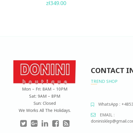
0
zł
349.00
out
of
5
CONTACT I
TREND SHOP
Mon – Fri: 8AM – 10PM
Sat: 9AM – 8PM
Sun: Closed
WhatsApp : +485
We Works All The Holidays.
EMAIL :
doninisklep@gmail.c