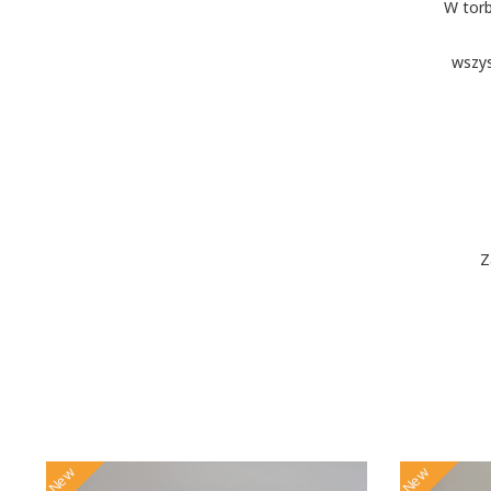
W torb
wszys
Z
New
New