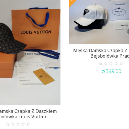
Męska Damska Czapka Z
Bejsbolówka Pra
0
zł
349.00
out
of
5
amska Czapka Z Daszkiem
bolówka Louis Vuitton