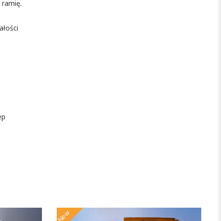
 ramię.
ałości
ep
New
N