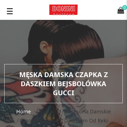
0
MĘSKA DAMSKA CZAPKA Z
DASZKIEM BEJSBOLÓWKA
GUCCI
Home
DLA NIEJ
Akcesoria Damskie
Czapki Damskie Z Daszkiem Od Reki