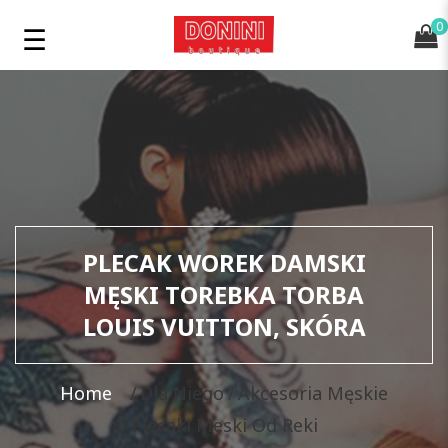
0
PLECAK WOREK DAMSKI
MĘSKI TOREBKA TORBA
LOUIS VUITTON, SKÓRA
Home
Dla Niego
Akcesoria Męskie
Plecaki Meski Od Reki