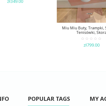
zł
349.00
out
of
5
Miu Miu Buty, Trampki, 
Tenisówki, Skor
0
zł
799.00
out
of
5
NFO
POPULAR TAGS
MY A