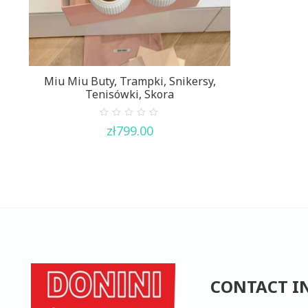
Miu Miu Buty, Trampki, Snikersy,
Tenisówki, Skora
0
zł
799.00
out
of
5
CONTACT I