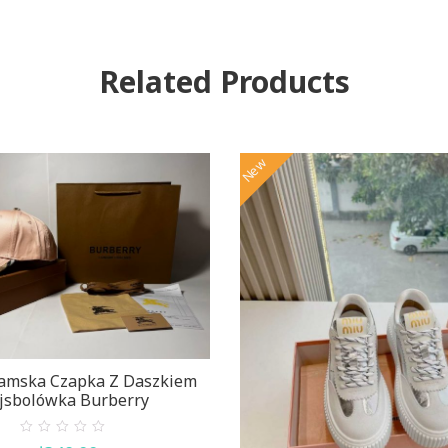
Related Products
New
amska Czapka Z Daszkiem
jsbolówka Burberry
0