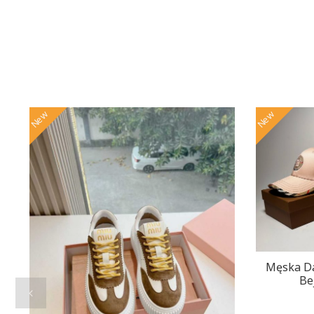
New
New
Męska D
Be