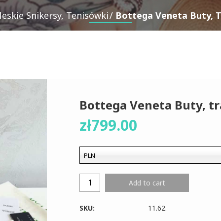
eskie Snikersy, Tenisówki
Bottega Veneta Buty, T
Bottega Veneta Buty, tr
zł
799.00
PLN
Add to cart
SKU:
11.62
.