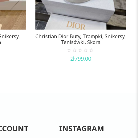
Snikersy,
Christian Dior Buty, Trampki, Snikersy,
C
a
Tenisówki, Skora
0
zł
799.00
out
of
5
CCOUNT
INSTAGRAM