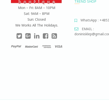
TREND SHOP
Mon – Fri: 8AM – 10PM
Sat: 9AM – 8PM
Sun: Closed
WhatsApp : +485
We Works All The Holidays.
EMAIL :
doninisklep@gmail.c