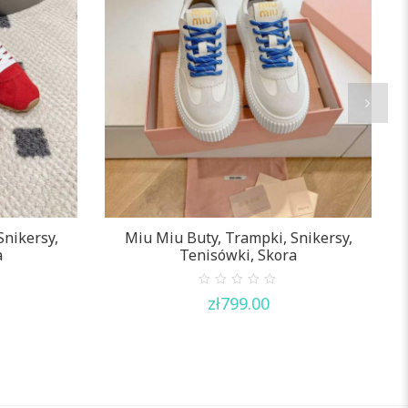
Snikersy,
Miu Miu Buty, Trampki, Snikersy,
C
a
Tenisówki, Skora
0
zł
799.00
out
of
5