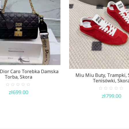
 Dior Caro Torebka Damska
Miu Miu Buty, Trampki, 
Torba, Skora
Tenisówki, Skor
0
zł
699.00
out
0
zł
799.00
of
out
5
of
5