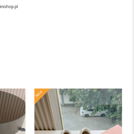
nishop.pl
New
N