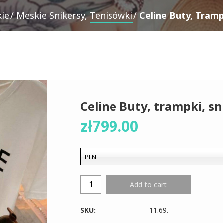
ie
Meskie Snikersy, Tenisówki
Celine Buty, Tramp
Celine Buty, trampki, sn
zł
799.00
PLN
Add to cart
SKU:
11.69
.