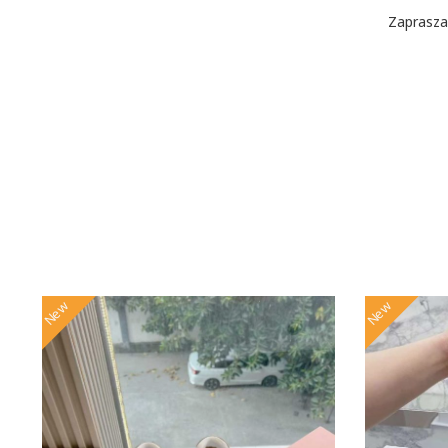
Zaprasza
New
New