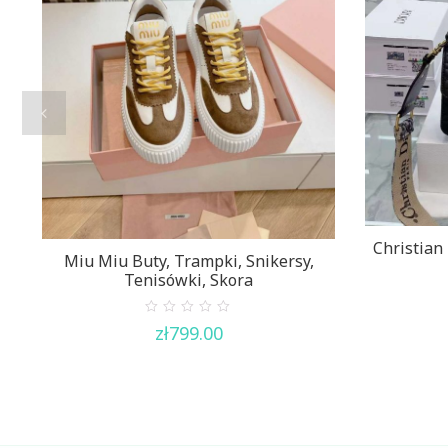
Christian
Miu Miu Buty, Trampki, Snikersy,
Tenisówki, Skora
0
zł
799.00
out
of
5