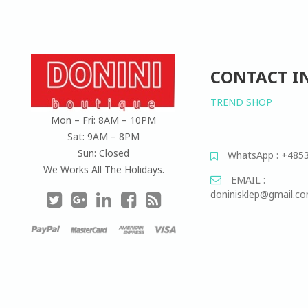
CONTACT I
TREND SHOP
Mon – Fri: 8AM – 10PM
Sat: 9AM – 8PM
Sun: Closed
WhatsApp : +485
We Works All The Holidays.
EMAIL :
doninisklep@gmail.c