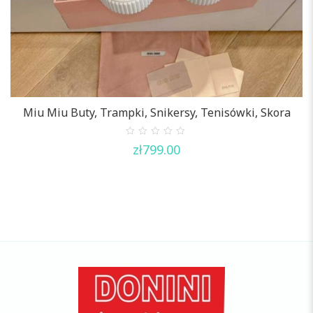
Miu Miu Buty, Trampki, Snikersy, Tenisówki, Skora
0
zł
799.00
out
of
5