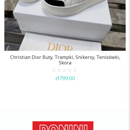
Christian Dior Buty, Trampki, Snikersy, Tenisówki,
Skora
0
zł
799.00
out
of
5