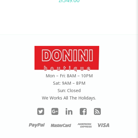
out
of
5
Mon – Fri: 8AM – 10PM
Sat: 9AM – 8PM
Sun: Closed
We Works All The Holidays.