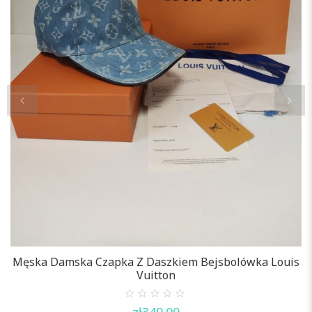
M
Męska Damska Czapka Z Daszkiem Bejsbolówka Louis
Vuitton
0
zł
349.00