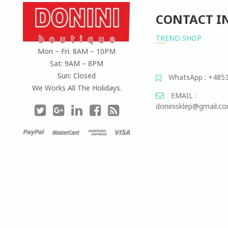
CONTACT I
TREND SHOP
Mon – Fri: 8AM – 10PM
Sat: 9AM – 8PM
Sun: Closed
WhatsApp : +485
We Works All The Holidays.
EMAIL :
doninisklep@gmail.c