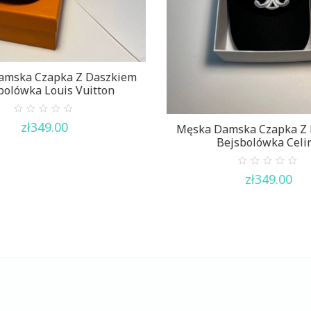
amska Czapka Z Daszkiem
bolówka Louis Vuitton
0
zł
349.00
Męska Damska Czapka Z
out
of
Bejsbolówka Celi
5
0
zł
349.00
out
of
5