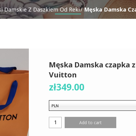
i Damskie Z Daszkiem Od Reki
Męska Damska Cza
Męska Damska czapka z
Vuitton
zł
349.00
PLN
Add to cart