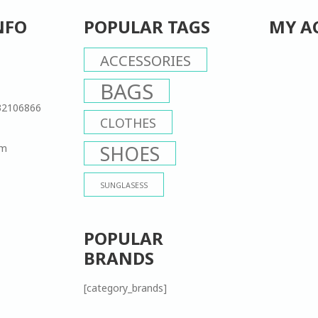
NFO
POPULAR TAGS
MY A
ACCESSORIES
BAGS
32106866
CLOTHES
om
SHOES
SUNGLASESS
POPULAR
BRANDS
[category_brands]