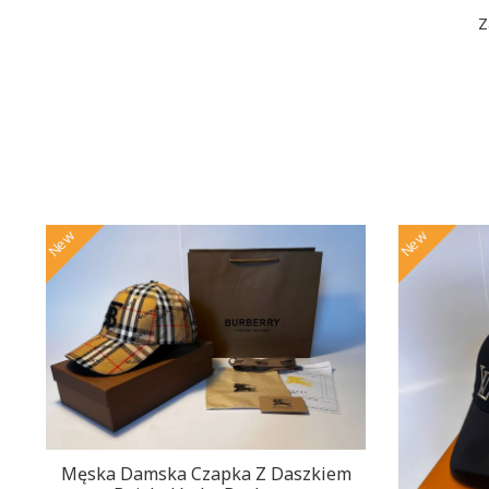
Z
New
New
Męska Damska Czapka Z Daszkiem