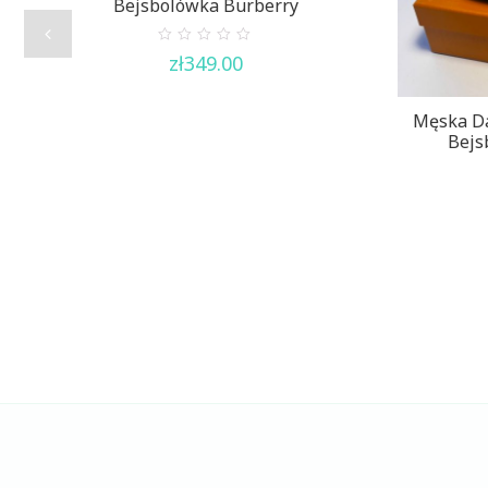
Bejsbolówka Burberry
0
zł
349.00
out
of
5
Męska D
Bejs