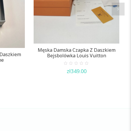
Męska Damska Czapka Z Daszkiem
 Daszkiem
Bejsbolówka Louis Vuitton
ne
0
zł
349.00
out
of
5