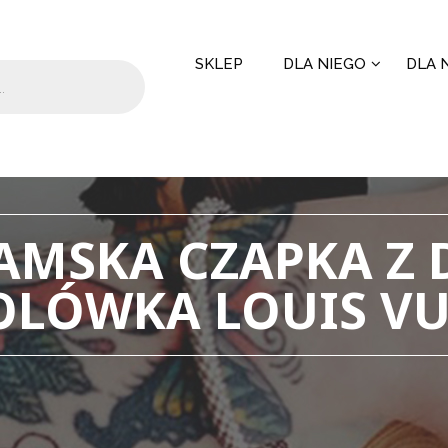
SKLEP
DLA NIEGO
DLA N
AMSKA CZAPKA Z 
OLÓWKA LOUIS V