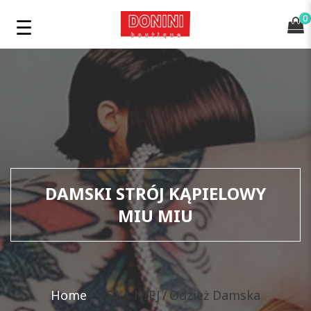
0
DAMSKI STRÓJ KĄPIELOWY
MIU MIU
Home
DLA NIEJ
Odzież Damska