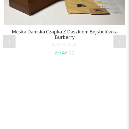
Męska Damska Czapka Z Daszkiem Bejsbolówka
Burberry
0
zł
349.00
out
of
5