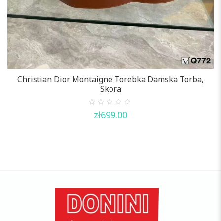
Christian Dior Montaigne Torebka Damska Torba,
Skora
0
zł
699.00
out
of
5