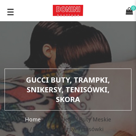
0
GUCCI BUTY, TRAMPKI,
SNIKERSY, TENISÓWKI,
SKORA
Home
Dla Niego
Buty Meskie
Meskie Snikersy, Tenisówki