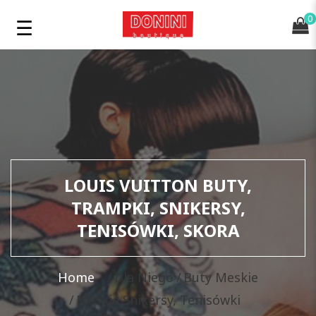
0
LOUIS VUITTON BUTY,
TRAMPKI, SNIKERSY,
TENISÓWKI, SKORA
Home
Dla Niego
Buty Meskie
Meskie Snikersy, Tenisówki