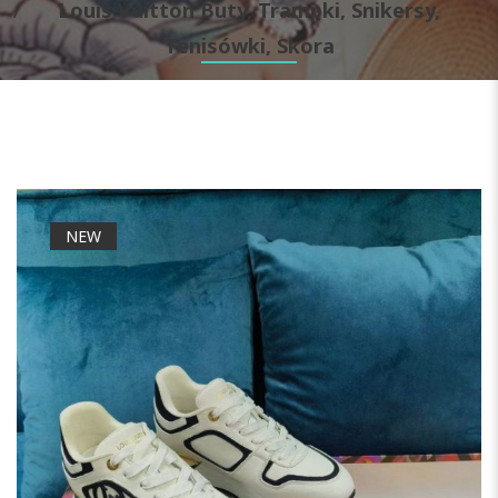
Louis Vuitton Buty, Trampki, Snikersy,
Tenisówki, Skora
NEW