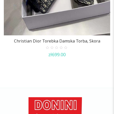
Christian Dior Torebka Damska Torba, Skora
0
zł
699.00
out
of
5