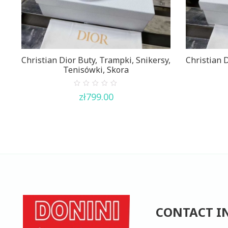
Christian Dior Buty, Trampki, Snikersy,
Christian D
Tenisówki, Skora
0
zł
799.00
out
of
5
CONTACT I