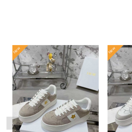
New
New