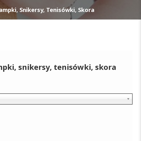
ampki, Snikersy, Tenisówki, Skora
pki, snikersy, tenisówki, skora