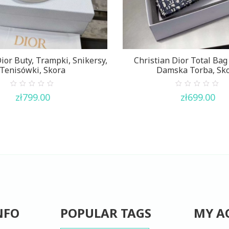
ior Buty, Trampki, Snikersy,
Christian Dior Total Ba
Tenisówki, Skora
Damska Torba, Sk
0
0
zł
799.00
zł
699.00
out
out
of
of
5
5
NFO
POPULAR TAGS
MY A