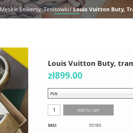
Meskie Snikersy, Tenisówki
Louis Vuitton Buty, Tr
Louis Vuitton Buty, tram
zł
899.00
PLN
Add to cart
SKU:
55183
.