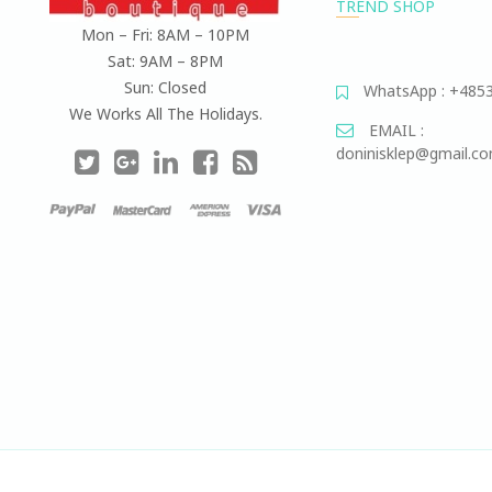
TREND SHOP
Mon – Fri: 8AM – 10PM
Sat: 9AM – 8PM
Sun: Closed
WhatsApp : +485
We Works All The Holidays.
EMAIL :
doninisklep@gmail.c