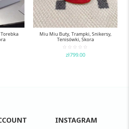
g Torebka
Miu Miu Buty, Trampki, Snikersy,
ora
Tenisówki, Skora
0
zł
799.00
out
of
5
CCOUNT
INSTAGRAM