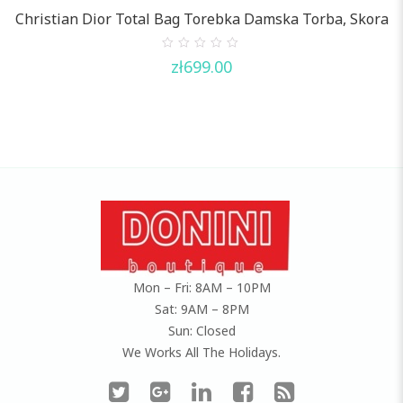
Christian Dior Total Bag Torebka Damska Torba, Skora
0
zł
699.00
out
of
5
Mon – Fri: 8AM – 10PM
Sat: 9AM – 8PM
Sun: Closed
We Works All The Holidays.