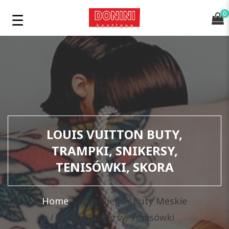
0
LOUIS VUITTON BUTY,
TRAMPKI, SNIKERSY,
TENISÓWKI, SKORA
Home
Dla Niego
Buty Meskie
Meskie Snikersy, Tenisówki