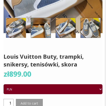
Louis Vuitton Buty, trampki,
snikersy, tenisówki, skora
zł
899.00
Add to cart