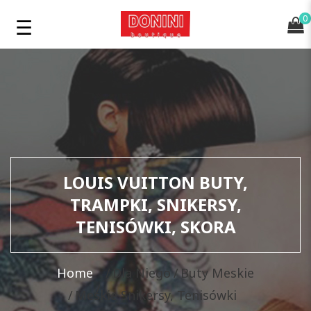
0
LOUIS VUITTON BUTY,
TRAMPKI, SNIKERSY,
TENISÓWKI, SKORA
Home
Dla Niego
Buty Meskie
Meskie Snikersy, Tenisówki