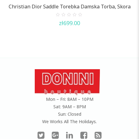
Christian Dior Saddle Torebka Damska Torba, Skora
0
zł
699.00
out
of
5
Mon – Fri: 8AM – 10PM
Sat: 9AM – 8PM
Sun: Closed
We Works All The Holidays.