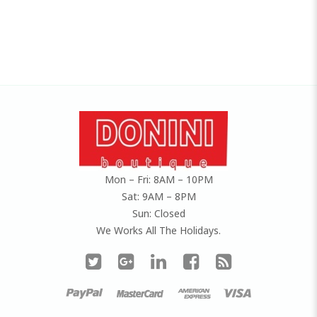
of
5
Mon – Fri: 8AM – 10PM
Sat: 9AM – 8PM
Sun: Closed
We Works All The Holidays.