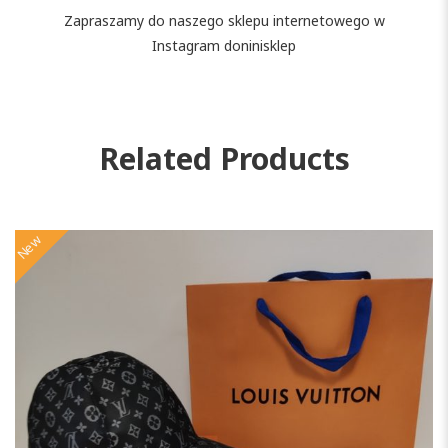
Zapraszamy do naszego sklepu internetowego w
Instagram doninisklep
Related Products
New
N