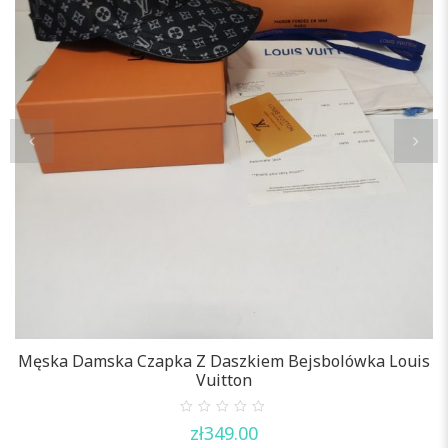
M
Męska Damska Czapka Z Daszkiem Bejsbolówka Louis
Vuitton
0
zł
349.00
out