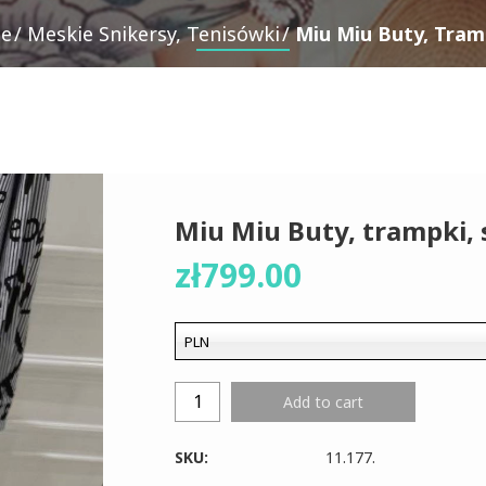
ie
Meskie Snikersy, Tenisówki
Miu Miu Buty, Tramp
Miu Miu Buty, trampki, 
zł
799.00
PLN
Add to cart
SKU:
11.177
.