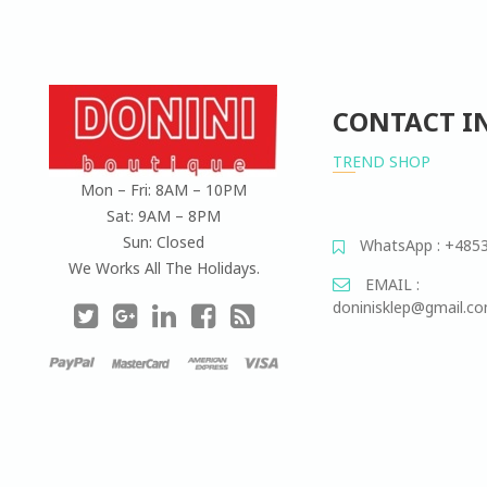
CONTACT I
TREND SHOP
Mon – Fri: 8AM – 10PM
Sat: 9AM – 8PM
Sun: Closed
WhatsApp : +485
We Works All The Holidays.
EMAIL :
doninisklep@gmail.c