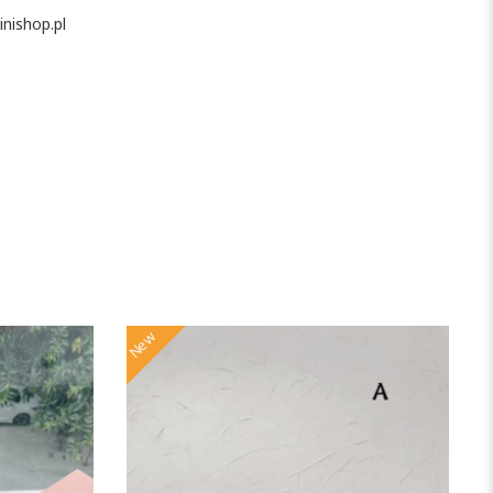
nishop.pl
New
N