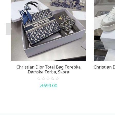
Christian Dior Total Bag Torebka
Christian D
Damska Torba, Skora
0
zł
699.00
out
of
5