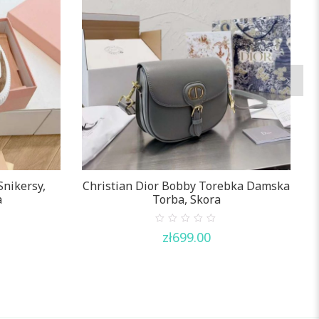
Snikersy,
Christian Dior Bobby Torebka Damska
a
Torba, Skora
0
zł
699.00
out
of
5