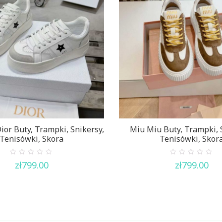
ior Buty, Trampki, Snikersy,
Miu Miu Buty, Trampki, 
Tenisówki, Skora
Tenisówki, Skor
0
0
zł
799.00
zł
799.00
out
out
of
of
5
5