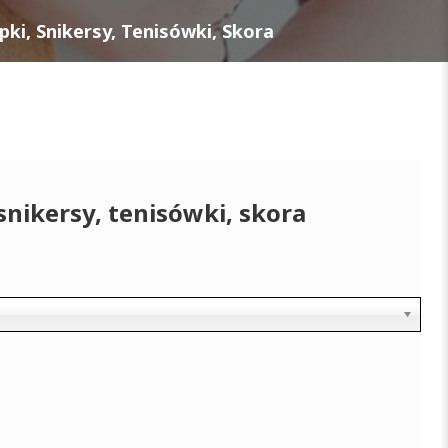
ki, Snikersy, Tenisówki, Skora
snikersy, tenisówki, skora