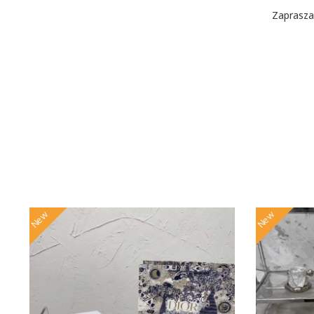
Zaprasza
New
New