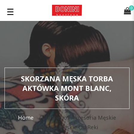
0
SKORZANA MĘSKA TORBA
AKTÓWKA MONT BLANC,
SKÓRA
Home
Dla Niego
Akcesoria Męskie
Aktówki Męskie Od Reki