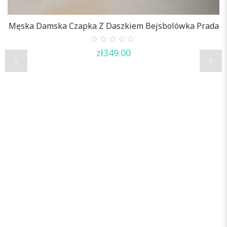
Męska Damska Czapka Z Daszkiem Bejsbolówka Prada
M
0
zł
349.00
out
of
5