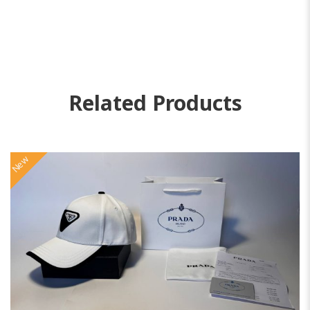
Related Products
New
N