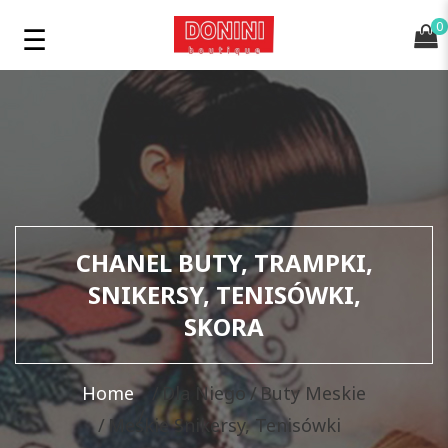
0
CHANEL BUTY, TRAMPKI,
SNIKERSY, TENISÓWKI,
SKORA
Home
Dla Niego
Buty Meskie
Meskie Snikersy, Tenisówki