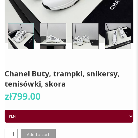
Chanel Buty, trampki, snikersy,
tenisówki, skora
zł
799.00
Add to cart