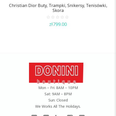
Christian Dior Buty, Trampki, Snikersy, Tenisówki,
Skora
0
zł
799.00
out
of
5
Mon – Fri: 8AM – 10PM
Sat: 9AM – 8PM
Sun: Closed
We Works All The Holidays.