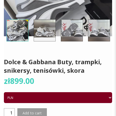
Dolce & Gabbana Buty, trampki,
snikersy, tenisówki, skora
zł
899.00
Add to cart