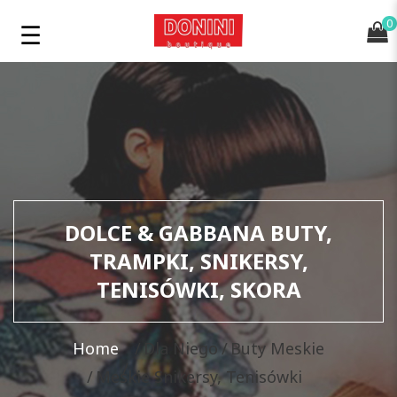
0
DOLCE & GABBANA BUTY,
TRAMPKI, SNIKERSY,
TENISÓWKI, SKORA
Home
Dla Niego
Buty Meskie
Meskie Snikersy, Tenisówki