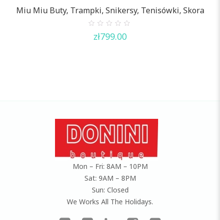
Miu Miu Buty, Trampki, Snikersy, Tenisówki, Skora
0
zł
799.00
out
of
5
Mon – Fri: 8AM – 10PM
Sat: 9AM – 8PM
Sun: Closed
We Works All The Holidays.