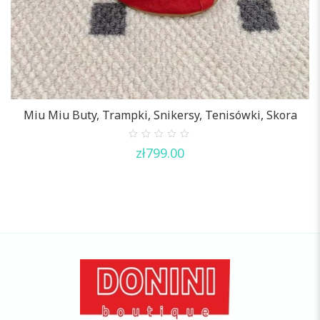
Miu Miu Buty, Trampki, Snikersy, Tenisówki, Skora
0
zł
799.00
out
of
5