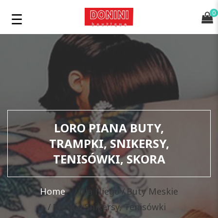
0
LORO PIANA BUTY,
TRAMPKI, SNIKERSY,
TENISÓWKI, SKORA
Home
Dla Niego
Buty Meskie
Meskie Snikersy, Tenisówki