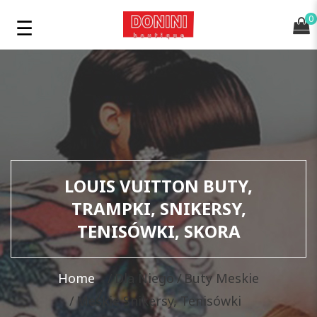
0
LOUIS VUITTON BUTY,
TRAMPKI, SNIKERSY,
TENISÓWKI, SKORA
Home
Dla Niego
Buty Meskie
Meskie Snikersy, Tenisówki