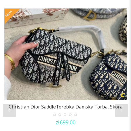
New
N
Christian Dior SaddleTorebka Damska Torba, Skora
0
zł
699.00
out
of
5