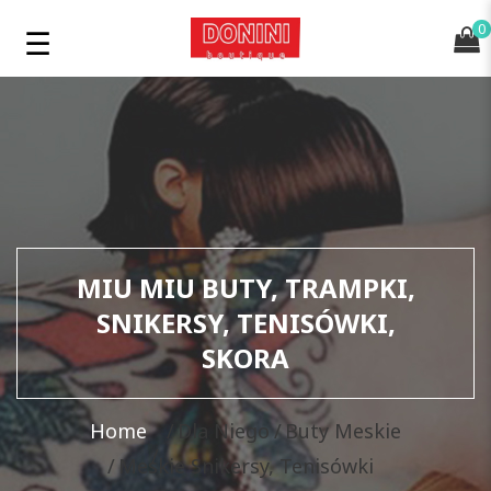
0
MIU MIU BUTY, TRAMPKI,
SNIKERSY, TENISÓWKI,
SKORA
Home
Dla Niego
Buty Meskie
Meskie Snikersy, Tenisówki