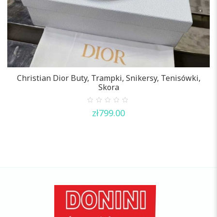
C
Christian Dior Buty, Trampki, Snikersy, Tenisówki,
Skora
0
zł
799.00
out
of
5