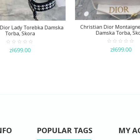
Christian Dior Montaign
 Dior Lady Torebka Damska
Damska Torba, Sk
Torba, Skora
0
0
zł
699.00
zł
699.00
out
out
of
of
5
5
NFO
POPULAR TAGS
MY A