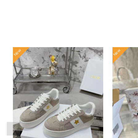
New
New