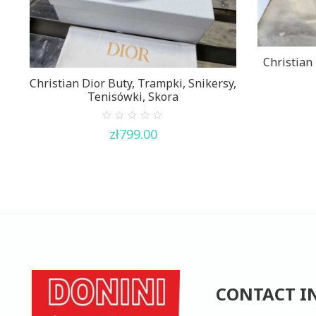
Christian
Christian Dior Buty, Trampki, Snikersy,
Tenisówki, Skora
0
zł
799.00
out
of
5
CONTACT I