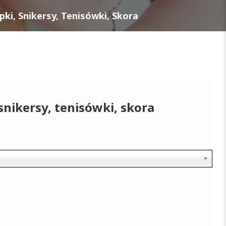
ki, Snikersy, Tenisówki, Skora
snikersy, tenisówki, skora