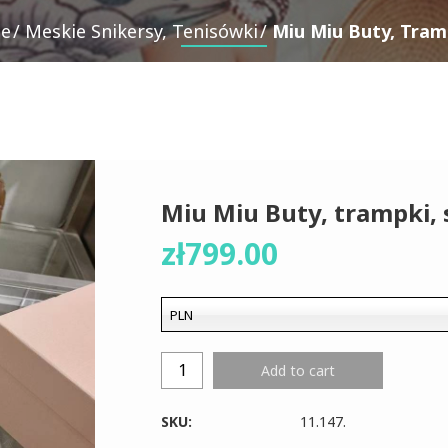
ie
Meskie Snikersy, Tenisówki
Miu Miu Buty, Tramp
Miu Miu Buty, trampki, 
zł
799.00
PLN
Add to cart
SKU:
11.147
.