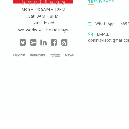
TREND SHOP
Mon – Fri: 8AM – 10PM
Sat: 9AM – 8PM
Sun: Closed
WhatsApp : +485
We Works All The Holidays.
EMAIL :
doninisklep@gmail.c