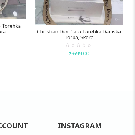
e Torebka
ora
Christian Dior Caro Torebka Damska
C
Torba, Skora
0
zł
699.00
out
of
5
CCOUNT
INSTAGRAM