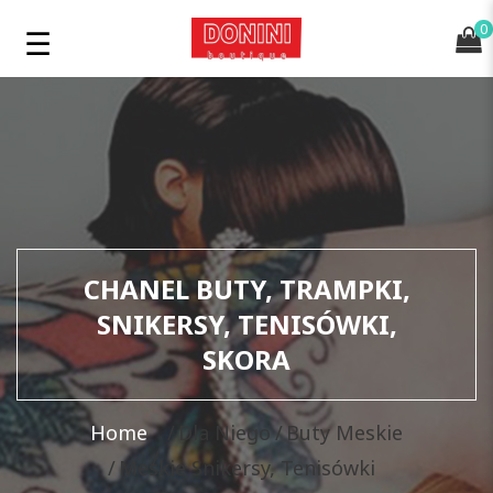
0
CHANEL BUTY, TRAMPKI,
SNIKERSY, TENISÓWKI,
SKORA
Home
Dla Niego
Buty Meskie
Meskie Snikersy, Tenisówki