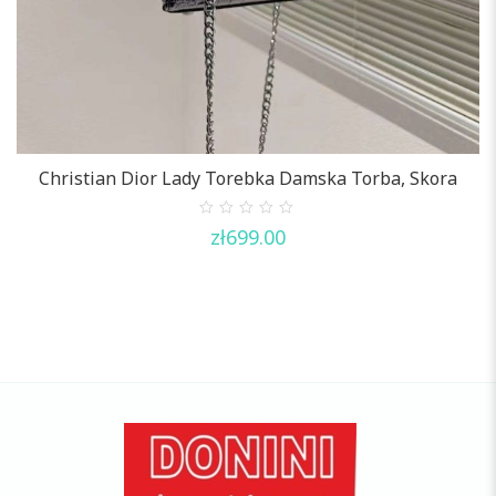
Christian Dior Lady Torebka Damska Torba, Skora
0
zł
699.00
out
of
5